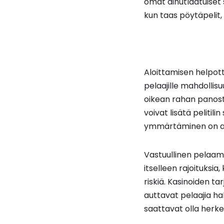
omat ainutlaatuiset 
kun taas pöytäpelit
Aloittamisen helpot
pelaajille mahdollis
oikean rahan panosta
voivat lisätä pelit
ymmärtäminen on av
Vastuullinen pelaami
itselleen rajoituksia,
riskiä. Kasinoiden ta
auttavat pelaajia ha
saattavat olla herke