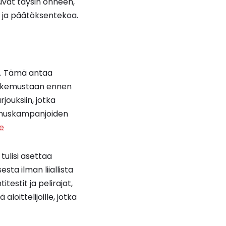
uvat täysin onneen,
a ja päätöksentekoa.
ä. Tämä antaa
likokemustaan ennen
jouksiin, jotka
bonuskampanjoiden
te
ulisi asettaa
esta ilman liiallista
testit ja pelirajat,
oittelijoille, jotka