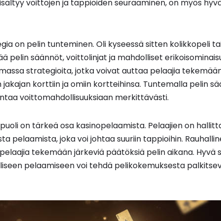
isältyy voittojen ja tappioiden seuraaminen, on myös hyv
ia on pelin tunteminen. Oli kyseessä sitten kolikkopeli tai
pelin säännöt, voittolinjat ja mahdolliset erikoisominais
emassa strategioita, jotka voivat auttaa pelaajia tekemä
akajan korttiin ja omiin kortteihinsa. Tuntemalla pelin sä
ntaa voittomahdollisuuksiaan merkittävästi.
 puoli on tärkeä osa kasinopelaamista. Pelaajien on hallit
sta pelaamista, joka voi johtaa suuriin tappioihin. Rauhalli
pelaajia tekemään järkeviä päätöksiä pelin aikana. Hyvä 
lliseen pelaamiseen voi tehdä pelikokemuksesta palkits