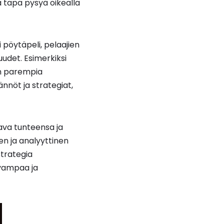
ä tapa pysyä oikealla
 pöytäpeli, pelaajien
uudet. Esimerkiksi
än parempia
ännöt ja strategiat,
tava tunteensa ja
nen ja analyyttinen
strategia
evampaa ja