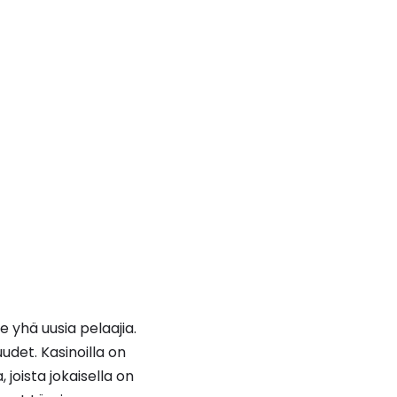
 yhä uusia pelaajia.
udet. Kasinoilla on
 joista jokaisella on