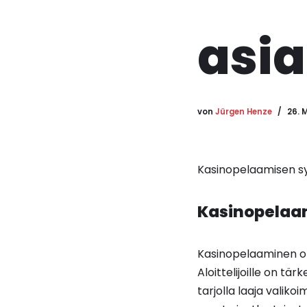
asia
von
Jürgen Henze
26. 
Kasinopelaamisen syvä
Kasinopelaa
Kasinopelaaminen on 
Aloittelijoille on tä
tarjolla laaja valikoi