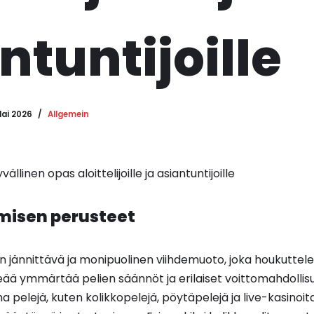
ntuntijoille
Mai 2026
Allgemein
llinen opas aloittelijoille ja asiantuntijoille
misen perusteet
jännittävä ja monipuolinen viihdemuoto, joka houkuttelee
rkeää ymmärtää pelien säännöt ja erilaiset voittomahdollisu
ma pelejä, kuten kolikkopelejä, pöytäpelejä ja live-kasinoita,