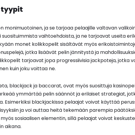
 tyypit
 monimuotoinen, ja se tarjoaa pelaajille valtavan valikoima
i suosituimmista vaihtoehdoista, ja ne tarjoavat useita eril
kyään monet kolikkopelit sisältävät myös erikoistoimintoj
onuspelejä, jotka lisäävät pelin jännitystä ja mahdollisuuksi
olikkopelit tarjoavat jopa progressiivisia jackpoteja, jotka 
nen kuin joku voittaa ne.
leta, blackjack ja baccarat, ovat myös suosittuja kasinope
ärkeää ymmärtää pelin säännöt ja erilaiset strategiat, jo
a. Esimerkiksi blackjackissa pelaajat voivat käyttää perus
syyksiin ja voi auttaa heitä tekemään parempia päätöksiä
 myös sosiaalisen elementin, sillä pelaajat voivat keskuste
in aikana.