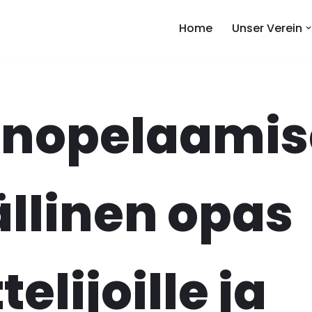
Home
Unser Verein
inopelaami
llinen opas
telijoille ja