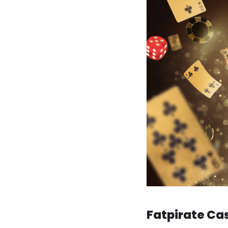
Fatpirate Ca