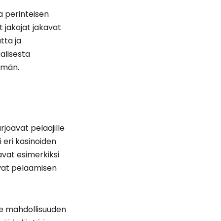
a perinteisen
t jakajat jakavat
tta ja
alisesta
mmän.
rjoavat pelaajille
 eri kasinoiden
oavat esimerkiksi
avat pelaamisen
lle mahdollisuuden