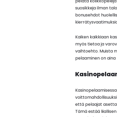
pelata kolikkopelejä
suosikkeja ilman tal
bonusehdot huolellises
kierrätysvaatimuksia
Kaiken kaikkiaan kasi
myös tietoa ja varova
vaihtoehto. Muista m
pelaaminen on aina en
Kasinopelaam
Kasinopelaamisessa 
voittomahdollisuuksi
että pelaajat asett
Tämä estää liiallisen