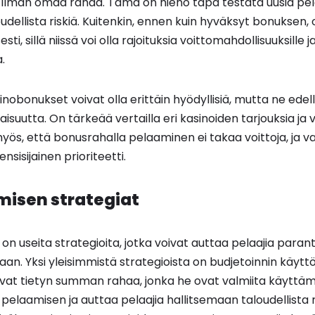
 ilman omaa rahaa. Tämä on hieno tapa testata uusia pele
oudellista riskiä. Kuitenkin, ennen kuin hyväksyt bonuksen,
ti, sillä niissä voi olla rajoituksia voittomahdollisuuksille j
.
nobonukset voivat olla erittäin hyödyllisiä, mutta ne edell
isuutta. On tärkeää vertailla eri kasinoiden tarjouksia ja v
yös, että bonusrahalla pelaaminen ei takaa voittoja, ja va
sisijainen prioriteetti.
isen strategiat
on useita strategioita, jotka voivat auttaa pelaajia par
aan. Yksi yleisimmistä strategioista on budjetoinnin käyttö
avat tietyn summan rahaa, jonka he ovat valmiita käytt
 pelaamisen ja auttaa pelaajia hallitsemaan taloudellista r