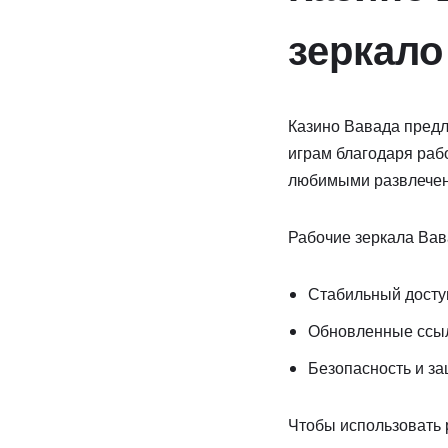
зеркало
Казино Вавада предл
играм благодаря раб
любимыми развлечен
Рабочие зеркала Ва
Стабильный доступ
Обновленные ссылк
Безопасность и за
Чтобы использовать 