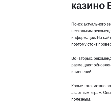
казино 
Поиск актуального з
нескольким рекоменд
информации. На сайт
поэтому стоит провер
Во-вторых, рекоменд
размещают обновлени
изменений.
Кроме того, можно 
азартным играм. Опы
полезным.