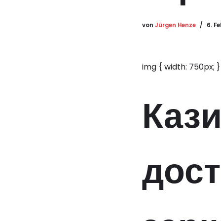
von
Jürgen Henze
6. F
img { width: 750px; }
Кази
дост