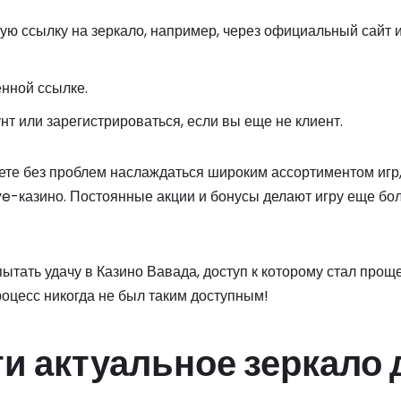
ую ссылку на зеркало, например, через официальный сайт 
нной ссылке.
унт или зарегистрироваться, если вы еще не клиент.
ете без проблем наслаждаться широким ассортиментом игр,
ive-казино. Постоянные акции и бонусы делают игру еще бо
ытать удачу в Казино Вавада, доступ к которому стал прощ
роцесс никогда не был таким доступным!
ти актуальное зеркало 