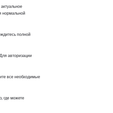
о актуальное
я нормальной
ождитесь полной
 Для авторизации
ните все необходимые
, где можете