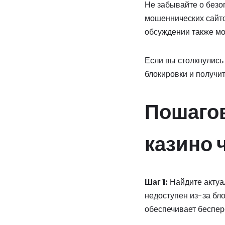
Не забывайте о безо
мошеннических сайто
обсуждении также мо
Если вы столкнулись
блокировки и получит
Пошагов
казино 
Шаг 1:
Найдите акту
недоступен из-за бл
обеспечивает беспере