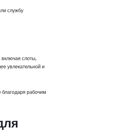
или службу
 включая слоты,
лее увлекательной и
е благодаря рабочим
для