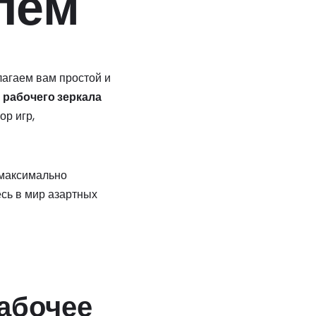
лем
агаем вам простой и
ю
рабочего зеркала
р игр,
 максимально
есь в мир азартных
рабочее