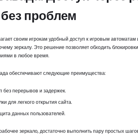
 без проблем
агает своим игрокам удобный доступ к игровым автоматам 
очему зеркалу. Это решение позволяет обходить блокировк
иями в любое время.
вада обеспечивают следующие преимущества:
 без перерывов и задержек.
и для легкого открытия сайта.
щита данных пользователей.
рабочее зеркало, достаточно выполнить пару простых шагов