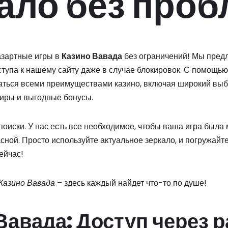
ало без проб
азартные игры в
Казино Вавада
без ограничений! Мы предл
тупа к нашему сайту даже в случае блокировок. С помощь
ться всеми преимуществами казино, включая широкий выбо
иры и выгодные бонусы.
поиски. У нас есть все необходимое, чтобы ваша игра была
сной. Просто используйте актуальное зеркало, и погружайт
ейчас!
Казино Вавада
– здесь каждый найдет что-то по душе!
Вавада: Доступ через 