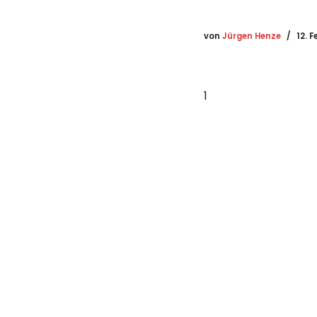
von
Jürgen Henze
12. 
1