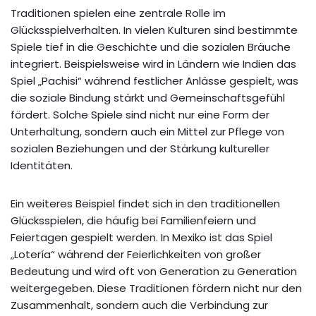
Traditionen spielen eine zentrale Rolle im
Glücksspielverhalten. In vielen Kulturen sind bestimmte
Spiele tief in die Geschichte und die sozialen Bräuche
integriert. Beispielsweise wird in Ländern wie Indien das
Spiel „Pachisi“ während festlicher Anlässe gespielt, was
die soziale Bindung stärkt und Gemeinschaftsgefühl
fördert. Solche Spiele sind nicht nur eine Form der
Unterhaltung, sondern auch ein Mittel zur Pflege von
sozialen Beziehungen und der Stärkung kultureller
Identitäten.
Ein weiteres Beispiel findet sich in den traditionellen
Glücksspielen, die häufig bei Familienfeiern und
Feiertagen gespielt werden. In Mexiko ist das Spiel
„Lotería“ während der Feierlichkeiten von großer
Bedeutung und wird oft von Generation zu Generation
weitergegeben. Diese Traditionen fördern nicht nur den
Zusammenhalt, sondern auch die Verbindung zur