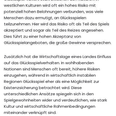
westlichen Kulturen wird oft ein hohes Risiko mit
potenziell hohen Belohnungen verbunden, was viele
Menschen dazu ermutigt, an Glücksspielen
teilzunehmen. Hier wird das Risiko oft als Teil des Spiels
akzeptiert und sogar als Teil des Reizes angesehen.
Dies führt zu einer hohen Akzeptanz von
Glücksspielangeboten, die große Gewinne versprechen.
Zusätzlich hat die Wirtschaftslage eines Landes Einfluss
auf das Glücksspielverhalten. In wohlhabenden
Nationen sind Menschen oft bereit, höhere Risiken
einzugehen, während in wirtschaftlich instabilen
Regionen Glücksspiel eher als eine Möglichkeit zur
Existenzsicherung betrachtet wird. Diese
unterschiedlichen Ansätze spiegeln sich in den
Spielgewohnheiten wider und verdeutlichen, wie stark
Kultur und wirtschaftliche Rahmenbedingungen
miteinander verknüpft sind.