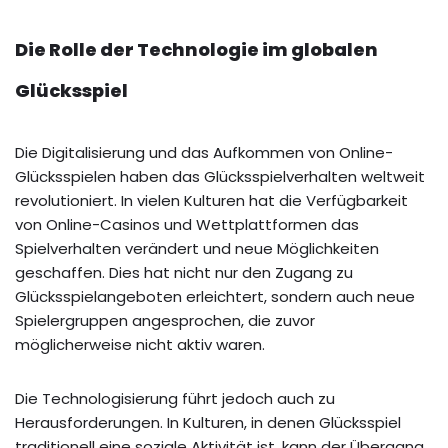
Die Rolle der Technologie im globalen
Glücksspiel
Die Digitalisierung und das Aufkommen von Online-
Glücksspielen haben das Glücksspielverhalten weltweit
revolutioniert. In vielen Kulturen hat die Verfügbarkeit
von Online-Casinos und Wettplattformen das
Spielverhalten verändert und neue Möglichkeiten
geschaffen. Dies hat nicht nur den Zugang zu
Glücksspielangeboten erleichtert, sondern auch neue
Spielergruppen angesprochen, die zuvor
möglicherweise nicht aktiv waren.
Die Technologisierung führt jedoch auch zu
Herausforderungen. In Kulturen, in denen Glücksspiel
traditionell eine soziale Aktivität ist, kann der Übergang