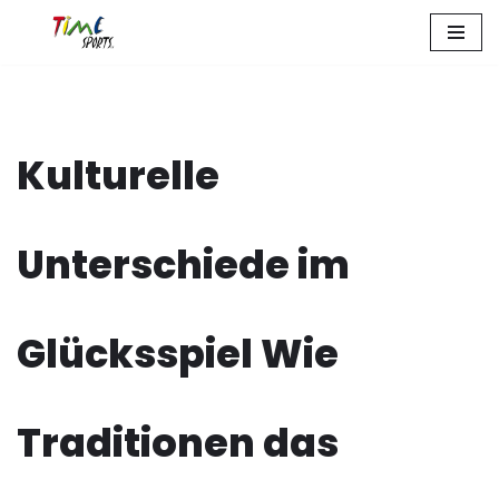
Zum
Inhalt
springen
Kulturelle
Unterschiede im
Glücksspiel Wie
Traditionen das