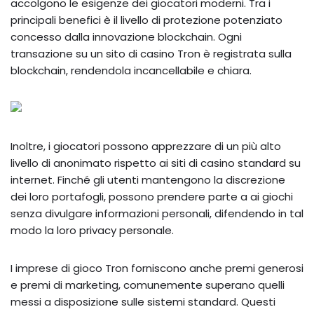
accolgono le esigenze dei giocatori moderni. Tra i
principali benefici è il livello di protezione potenziato
concesso dalla innovazione blockchain. Ogni
transazione su un sito di casino Tron è registrata sulla
blockchain, rendendola incancellabile e chiara.
Inoltre, i giocatori possono apprezzare di un più alto
livello di anonimato rispetto ai siti di casino standard su
internet. Finché gli utenti mantengono la discrezione
dei loro portafogli, possono prendere parte a ai giochi
senza divulgare informazioni personali, difendendo in tal
modo la loro privacy personale.
I imprese di gioco Tron forniscono anche premi generosi
e premi di marketing, comunemente superano quelli
messi a disposizione sulle sistemi standard. Questi