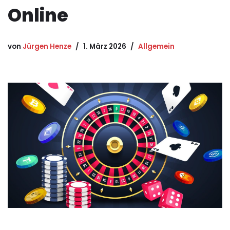
Online
von
Jürgen Henze
1. März 2026
Allgemein