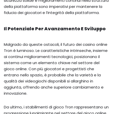
sicurezza solide e miglioramenti continui nella struttura
della piattaforma sono imperativi per mantenere la
fiducia dei giocatori e l’integrità della piattaforma.
Il Potenziale Per Avanzamento E Sviluppo
Malgrado da queste ostacoli, il futuro dei casino online
Tron è luminoso. Le caratteristiche intrinseche, insieme
ai continui miglioramenti tecnologici, posizionano il
sistema come un elemento chiave nel settore del
gioco online. Con più giocatori e progettisti che
entrano nello spazio, è probabile che la varietà e la
qualità dei videogiochi disponibili si allarghino in
aggiunta, offrendo anche superiore cambiamento e
innovazione.
Da ultimo, i stabilimenti di gioco Tron rappresentano un
progressione lungimirante nel settore del gioco online,