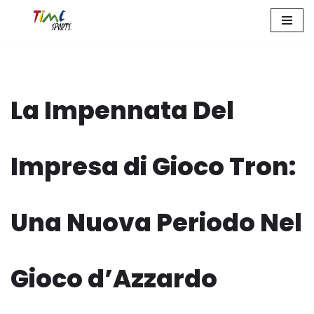
Zum
Inhalt
springen
La Impennata Del
Impresa di Gioco Tron:
Una Nuova Periodo Nel
Gioco d’Azzardo