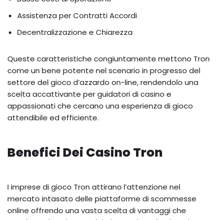
Assistenza per Contratti Accordi
Decentralizzazione e Chiarezza
Queste caratteristiche congiuntamente mettono Tron
come un bene potente nel scenario in progresso del
settore del gioco d’azzardo on-line, rendendolo una
scelta accattivante per guidatori di casino e
appassionati che cercano una esperienza di gioco
attendibile ed efficiente.
Benefici Dei Casino Tron
I imprese di gioco Tron attirano l’attenzione nel
mercato intasato delle piattaforme di scommesse
online offrendo una vasta scelta di vantaggi che