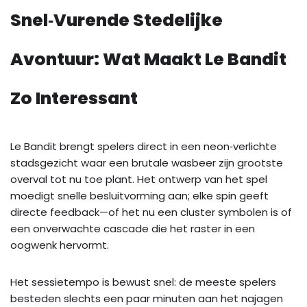
Snel‑Vurende Stedelijke
Avontuur: Wat Maakt Le Bandit
Zo Interessant
Le Bandit brengt spelers direct in een neon‑verlichte
stadsgezicht waar een brutale wasbeer zijn grootste
overval tot nu toe plant. Het ontwerp van het spel
moedigt snelle besluitvorming aan; elke spin geeft
directe feedback—of het nu een cluster symbolen is of
een onverwachte cascade die het raster in een
oogwenk hervormt.
Het sessietempo is bewust snel: de meeste spelers
besteden slechts een paar minuten aan het najagen