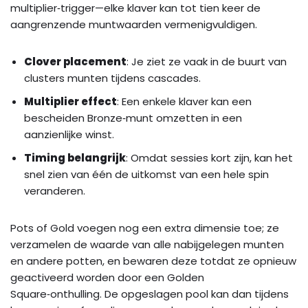
multiplier‑trigger—elke klaver kan tot tien keer de
aangrenzende muntwaarden vermenigvuldigen.
Clover placement
: Je ziet ze vaak in de buurt van
clusters munten tijdens cascades.
Multiplier effect
: Een enkele klaver kan een
bescheiden Bronze‑munt omzetten in een
aanzienlijke winst.
Timing belangrijk
: Omdat sessies kort zijn, kan het
snel zien van één de uitkomst van een hele spin
veranderen.
Pots of Gold voegen nog een extra dimensie toe; ze
verzamelen de waarde van alle nabijgelegen munten
en andere potten, en bewaren deze totdat ze opnieuw
geactiveerd worden door een Golden
Square‑onthulling. De opgeslagen pool kan dan tijdens