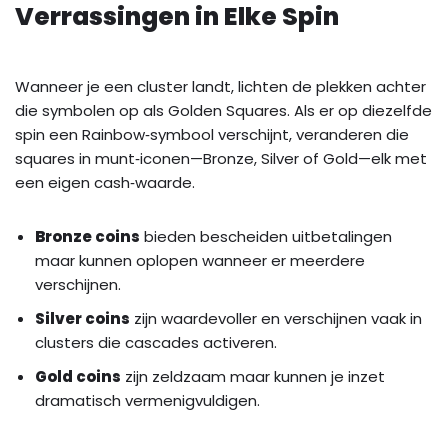
Verrassingen in Elke Spin
Wanneer je een cluster landt, lichten de plekken achter
die symbolen op als Golden Squares. Als er op diezelfde
spin een Rainbow‑symbool verschijnt, veranderen die
squares in munt‑iconen—Bronze, Silver of Gold—elk met
een eigen cash‑waarde.
Bronze coins
bieden bescheiden uitbetalingen
maar kunnen oplopen wanneer er meerdere
verschijnen.
Silver coins
zijn waardevoller en verschijnen vaak in
clusters die cascades activeren.
Gold coins
zijn zeldzaam maar kunnen je inzet
dramatisch vermenigvuldigen.