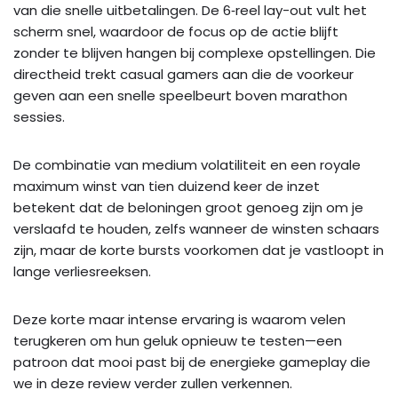
van die snelle uitbetalingen. De 6‑reel lay-out vult het
scherm snel, waardoor de focus op de actie blijft
zonder te blijven hangen bij complexe opstellingen. Die
directheid trekt casual gamers aan die de voorkeur
geven aan een snelle speelbeurt boven marathon
sessies.
De combinatie van medium volatiliteit en een royale
maximum winst van tien duizend keer de inzet
betekent dat de beloningen groot genoeg zijn om je
verslaafd te houden, zelfs wanneer de winsten schaars
zijn, maar de korte bursts voorkomen dat je vastloopt in
lange verliesreeksen.
Deze korte maar intense ervaring is waarom velen
terugkeren om hun geluk opnieuw te testen—een
patroon dat mooi past bij de energieke gameplay die
we in deze review verder zullen verkennen.