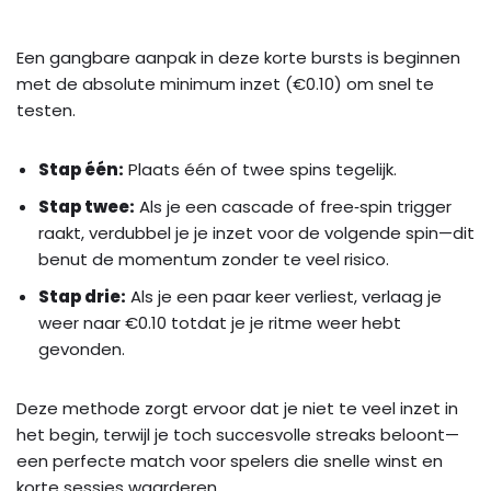
Een gangbare aanpak in deze korte bursts is beginnen
met de absolute minimum inzet (€0.10) om snel te
testen.
Stap één:
Plaats één of twee spins tegelijk.
Stap twee:
Als je een cascade of free‑spin trigger
raakt, verdubbel je je inzet voor de volgende spin—dit
benut de momentum zonder te veel risico.
Stap drie:
Als je een paar keer verliest, verlaag je
weer naar €0.10 totdat je je ritme weer hebt
gevonden.
Deze methode zorgt ervoor dat je niet te veel inzet in
het begin, terwijl je toch succesvolle streaks beloont—
een perfecte match voor spelers die snelle winst en
korte sessies waarderen.