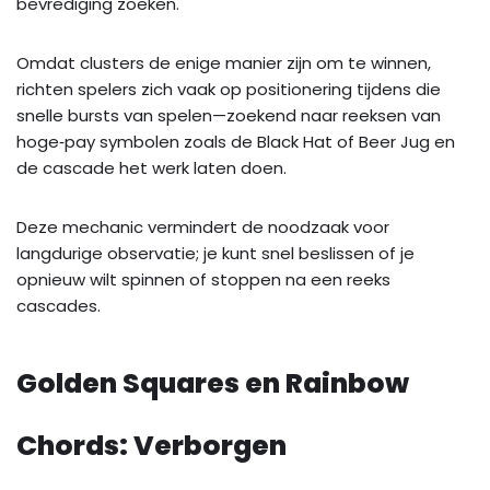
bevrediging zoeken.
Omdat clusters de enige manier zijn om te winnen,
richten spelers zich vaak op positionering tijdens die
snelle bursts van spelen—zoekend naar reeksen van
hoge‑pay symbolen zoals de Black Hat of Beer Jug en
de cascade het werk laten doen.
Deze mechanic vermindert de noodzaak voor
langdurige observatie; je kunt snel beslissen of je
opnieuw wilt spinnen of stoppen na een reeks
cascades.
Golden Squares en Rainbow
Chords: Verborgen