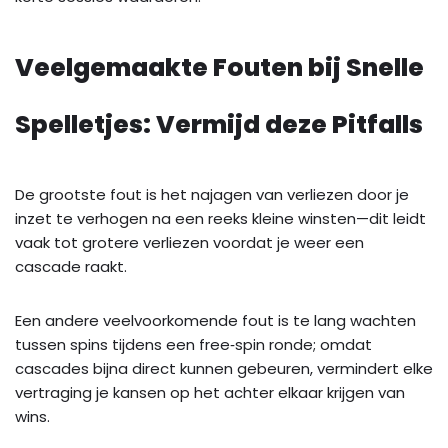
Veelgemaakte Fouten bij Snelle
Spelletjes: Vermijd deze Pitfalls
De grootste fout is het najagen van verliezen door je
inzet te verhogen na een reeks kleine winsten—dit leidt
vaak tot grotere verliezen voordat je weer een
cascade raakt.
Een andere veelvoorkomende fout is te lang wachten
tussen spins tijdens een free‑spin ronde; omdat
cascades bijna direct kunnen gebeuren, vermindert elke
vertraging je kansen op het achter elkaar krijgen van
wins.