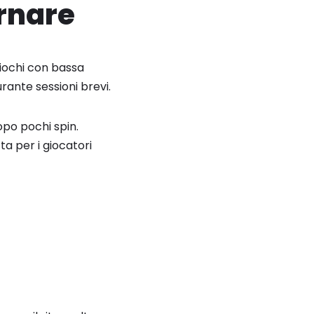
rnare
 giochi con bassa
rante sessioni brevi.
opo pochi spin.
a per i giocatori