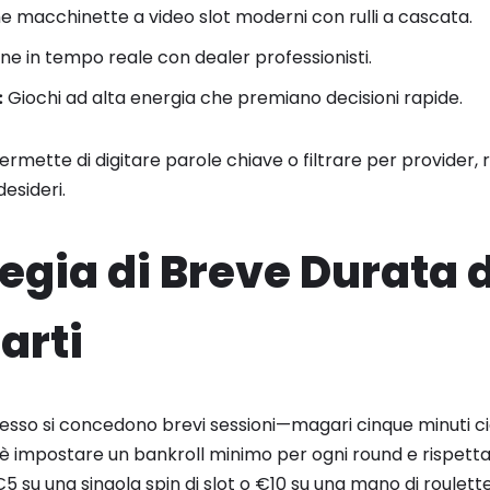
e macchinette a video slot moderni con rulli a cascata.
ne in tempo reale con dealer professionisti.
:
Giochi ad alta energia che premiano decisioni rapide.
permette di digitare parole chiave o filtrare per provider,
esideri.
egia di Breve Durata d
arti
pesso si concedono brevi sessioni—magari cinque minuti c
è impostare un bankroll minimo per ogni round e rispetta
su una singola spin di slot o €10 su una mano di roulette 