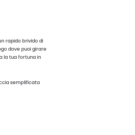
un rapido brivido di
ogo dove puoi girare
 la tua fortuna in
ccia semplificata