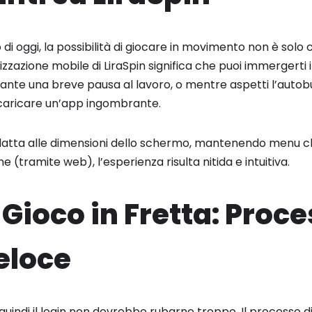
di oggi, la possibilità di giocare in movimento non è so
imizzazione mobile di LiraSpin significa che puoi immergerti
rante una breve pausa al lavoro, o mentre aspetti l’auto
scaricare un’app ingombrante.
i adatta alle dimensioni dello schermo, mantenendo menu chi
ne (tramite web), l’esperienza risulta nitida e intuitiva.
 Gioco in Fretta: Proce
eloce
quindi il login non dovrebbe rubarne troppo. Il processo d