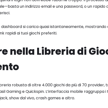
e—basta un indirizzo email e una password, o un rapido 
risci.
a dashboard si carica quasi istantaneamente, mostrando at
k rapidi ai tuoi giochi preferiti.
 nella Libreria di Gio
nto
ibreria robusta di oltre 4.000 giochi da più di 70 provider, 
il Gaming e Quickspin. L’interfaccia mobile raggruppa i ti
kjack, show dal vivo, crash games e altro.