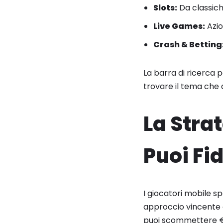
Slots:
Da classich
Live Games:
Azio
Crash & Betting
La barra di ricerca 
trovare il tema che d
La Strat
Puoi Fid
I giocatori mobile s
approccio vincente 
puoi scommettere €5 