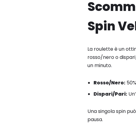
Scomme
Spin Ve
La roulette è un ott
rosso/nero o dispari
un minuto.
Rosso/Nero:
50% 
Dispari/Pari:
Un’
Una singola spin può
pausa.