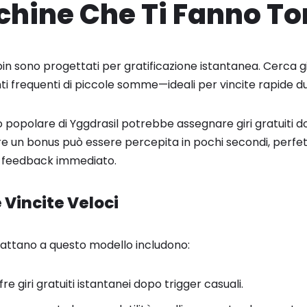
chine Che Ti Fanno To
iraSpin sono progettati per gratificazione istantanea. Cerca
ti frequenti di piccole somme—ideali per vincite rapide du
o popolare di Yggdrasil potrebbe assegnare giri gratuiti d
re un bonus può essere percepita in pochi secondi, perfett
o feedback immediato.
e Vincite Veloci
dattano a questo modello includono:
fre giri gratuiti istantanei dopo trigger casuali.