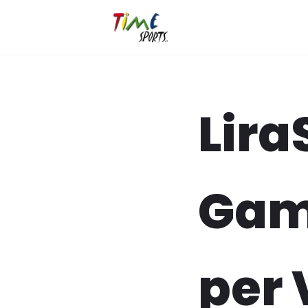
Zum
Inhalt
springen
Lira
Gami
per 