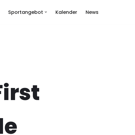
Sportangebot
Kalender
News
irst
de