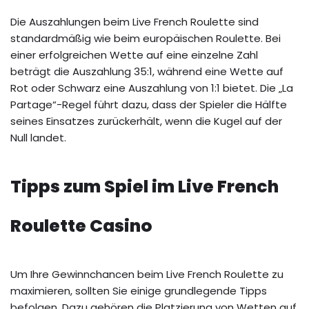
Die Auszahlungen beim Live French Roulette sind
standardmäßig wie beim europäischen Roulette. Bei
einer erfolgreichen Wette auf eine einzelne Zahl
beträgt die Auszahlung 35:1, während eine Wette auf
Rot oder Schwarz eine Auszahlung von 1:1 bietet. Die „La
Partage“-Regel führt dazu, dass der Spieler die Hälfte
seines Einsatzes zurückerhält, wenn die Kugel auf der
Null landet.
Tipps zum Spiel im Live French
Roulette Casino
Um Ihre Gewinnchancen beim Live French Roulette zu
maximieren, sollten Sie einige grundlegende Tipps
befolgen. Dazu gehören die Platzierung von Wetten auf