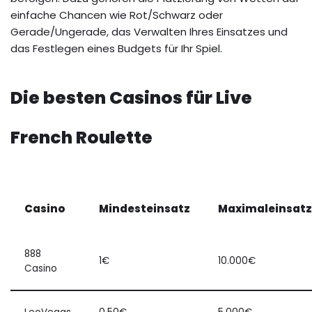
einfache Chancen wie Rot/Schwarz oder
Gerade/Ungerade, das Verwalten Ihres Einsatzes und
das Festlegen eines Budgets für Ihr Spiel.
Die besten Casinos für Live
French Roulette
Casino
Mindesteinsatz
Maximaleinsatz
888
1€
10.000€
Casino