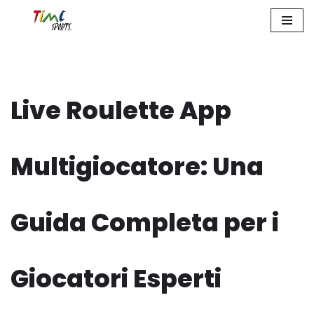
Zum
Inhalt
springen
Live Roulette App
Multigiocatore: Una
Guida Completa per i
Giocatori Esperti