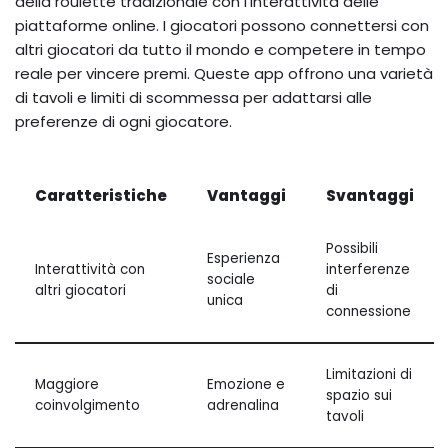
della roulette tradizionale con l’interattività delle
piattaforme online. I giocatori possono connettersi con
altri giocatori da tutto il mondo e competere in tempo
reale per vincere premi. Queste app offrono una varietà
di tavoli e limiti di scommessa per adattarsi alle
preferenze di ogni giocatore.
Caratteristiche
Vantaggi
Svantaggi
Possibili
Esperienza
Interattività con
interferenze
sociale
altri giocatori
di
unica
connessione
Limitazioni di
Maggiore
Emozione e
spazio sui
coinvolgimento
adrenalina
tavoli