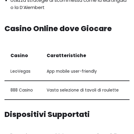
Utilizza strategie di scommessa come la Martingala
o la D’Alembert
Casino Online dove Giocare
Casino
Caratteristiche
LeoVegas
App mobile user-friendly
888 Casino
Vasta selezione di tavoli di roulette
Dispositivi Supportati