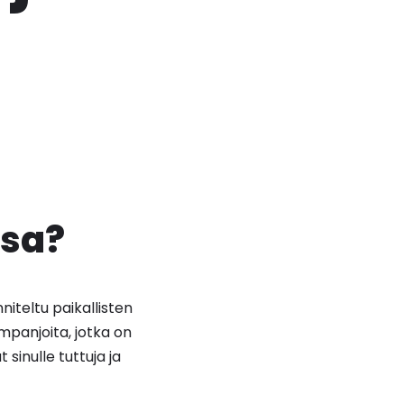
nsa?
niteltu paikallisten
ampanjoita, jotka on
sinulle tuttuja ja