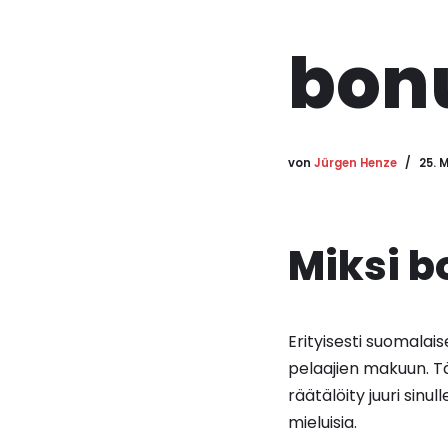
bon
von
Jürgen Henze
25. 
Miksi b
Erityisesti suomalais
pelaajien makuun. Täm
räätälöity juuri sinu
mieluisia.