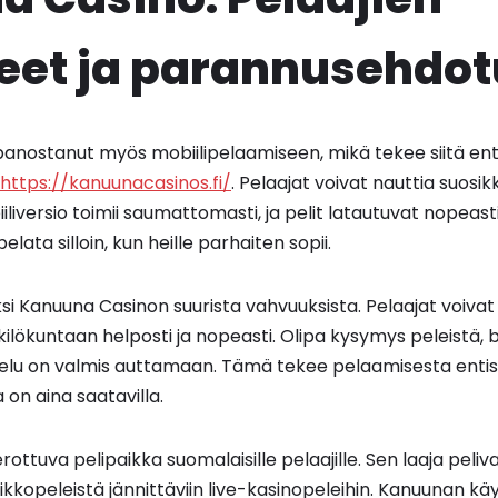
eet ja parannusehdot
anostanut myös mobiilipelaamiseen, mikä tekee siitä ent
https://kanuunacasinos.fi/
. Pelaajat voivat nauttia suosik
iiliversio toimii saumattomasti, ja pelit latautuvat nopeas
lata silloin, kun heille parhaiten sopii.
si Kanuuna Casinon suurista vahvuuksista. Pelaajat voivat
lökuntaan helposti ja nopeasti. Olipa kysymys peleistä, b
lvelu on valmis auttamaan. Tämä tekee pelaamisesta enti
 on aina saatavilla.
ottuva pelipaikka suomalaisille pelaajille. Sen laaja peliv
likkopeleistä jännittäviin live-kasinopeleihin. Kanuunan kä