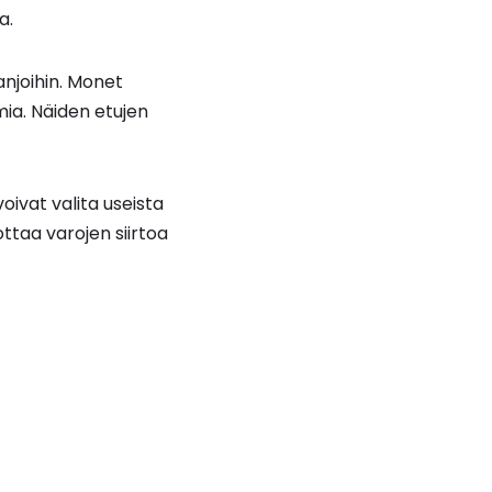
a.
njoihin. Monet
lmia. Näiden etujen
oivat valita useista
ttaa varojen siirtoa