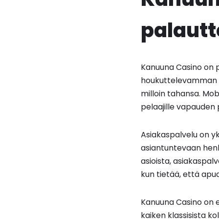
palautt
Kanuuna Casino on p
houkuttelevamman
milloin tahansa. Mob
pelaajille vapauden pe
Asiakaspalvelu on yk
asiantuntevaan henki
asioista, asiakaspa
kun tietää, että apua
Kanuuna Casino on er
kaiken klassisista ko