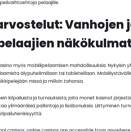
elivaihtoehtoja pelaajille.
rvostelut: Vanhojen 
pelaajien näkökulma
 kasino myös mobiilipelaamisen mahdollisuuksia. Nykyisin
aamista älypuhelimillaan tai tableteillaan. Mobiiliystäväll
ikkipelejään missä ja milloin tahansa.
ein kilpailuista ja turnauksista, joita monet kasinot järjes
a ylimääräisiä palkintoja ja lisäbonuksia. Liittyminen turna
kilpailuhenkisyyttä.
nal casinos, online casinos are accessible from anywhere 