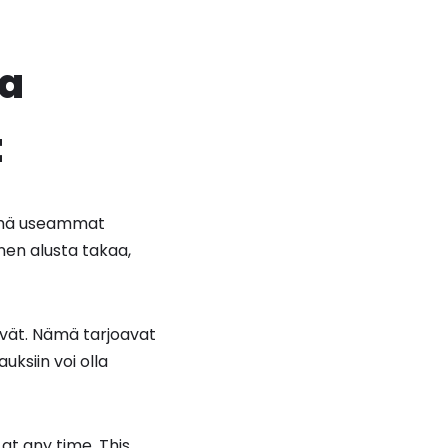
ja
t
 yhä useammat
inen alusta takaa,
tävät. Nämä tarjoavat
uksiin voi olla
at any time. This