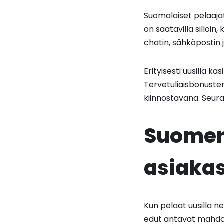
Suomalaiset pelaajat
on saatavilla silloin
chatin, sähköpostin j
Erityisesti uusilla ka
Tervetuliaisbonusten
kiinnostavana. Seur
Suomen
asiakas
Kun pelaat uusilla ne
edut antavat mahdolli