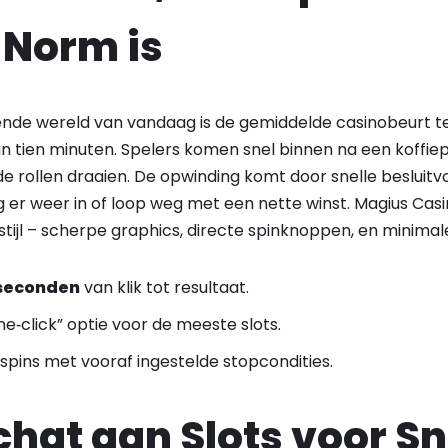
 Norm is
ende wereld van vandaag is de gemiddelde casinobeurt 
n tien minuten. Spelers komen snel binnen na een koffie
n de rollen draaien. De opwinding komt door snelle besluit
ng er weer in of loop weg met een nette winst. Magius Casin
ijl – scherpe graphics, directe spinknoppen, en minimale
 seconden
van klik tot resultaat.
ne‑click” optie voor de meeste slots.
 spins met vooraf ingestelde stopcondities.
Schat aan Slots voor Sn