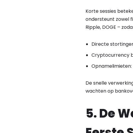
Korte sessies beteke
ondersteunt zowel fia
Ripple, DOGE – zodat
Directe stortingen
Cryptocurrency bi
Opnamelimieten: 
De snelle verwerkin
wachten op bankover
5. De 
Eerste 