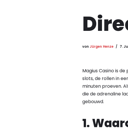
Dire
von
Jürgen Henze
7. J
Magius Casino is de
slots, de rollen in 
minuten proeven. Als
die de adrenaline l
gebouwd.
1. Waar