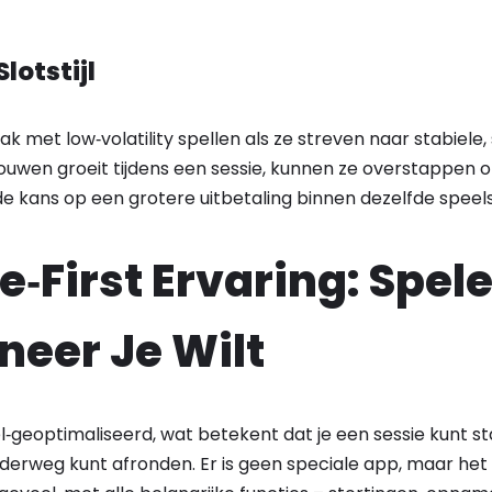
lotstijl
k met low‑volatility spellen als ze streven naar stabiele, 
uwen groeit tijdens een sessie, kunnen ze overstappen 
r de kans op een grotere uitbetaling binnen dezelfde speels
le‑First Ervaring: Spe
eer Je Wilt
el‑geoptimaliseerd, wat betekent dat je een sessie kunt st
nderweg kunt afronden. Er is geen speciale app, maar het