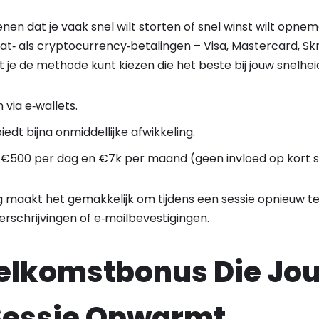
nen dat je vaak snel wilt storten of snel winst wilt opne
t‑ als cryptocurrency‑betalingen – Visa, Mastercard, Skrill
 je de methode kunt kiezen die het beste bij jouw snelhei
 via e‑wallets.
edt bijna onmiddellijke afwikkeling.
€500 per dag en €7k per maand (geen invloed op kort s
g maakt het gemakkelijk om tijdens een sessie opnieuw te
schrijvingen of e‑mailbevestigingen.
Welkomstbonus Die Jo
Sessie Opwarmt