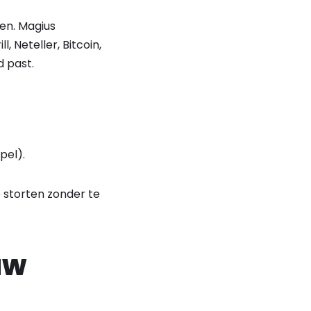
men. Magius
, Neteller, Bitcoin,
d past.
pel).
 storten zonder te
uw