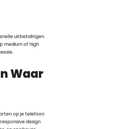
snelle uitbetalingen.
op medium of high
essie.
len Waar
arten op je telefoon
 responsive design