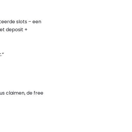
teerde slots – een
et deposit +
.”
us claimen, de free