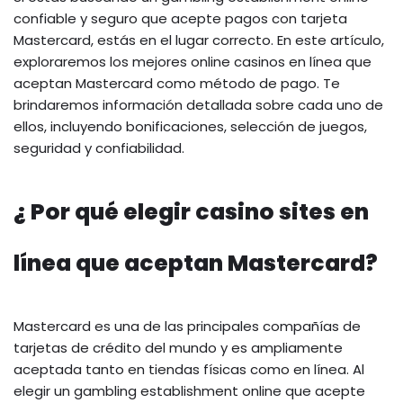
confiable y seguro que acepte pagos con tarjeta
Mastercard, estás en el lugar correcto. En este artículo,
exploraremos los mejores online casinos en línea que
aceptan Mastercard como método de pago. Te
brindaremos información detallada sobre cada uno de
ellos, incluyendo bonificaciones, selección
de juegos,
seguridad y confiabilidad.
¿ Por qué elegir casino sites en
línea que aceptan Mastercard?
Mastercard es una de las principales compañías de
tarjetas de crédito del mundo y es ampliamente
aceptada tanto en tiendas físicas como en línea. Al
elegir un gambling establishment online que acepte