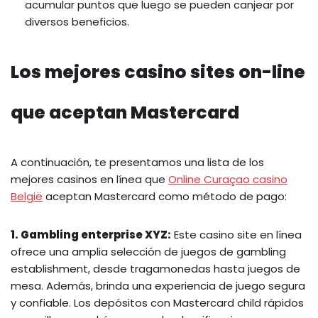
acumular puntos que luego se pueden canjear por
diversos beneficios.
Los mejores casino sites on-line
que aceptan Mastercard
A continuación, te presentamos una lista de los
mejores casinos en línea que
Online Curaçao casino
België
aceptan Mastercard como método de pago:
1. Gambling enterprise XYZ:
Este casino site en línea
ofrece una amplia selección de juegos de gambling
establishment, desde tragamonedas hasta juegos de
mesa. Además, brinda una experiencia de juego segura
y confiable. Los depósitos con Mastercard child rápidos