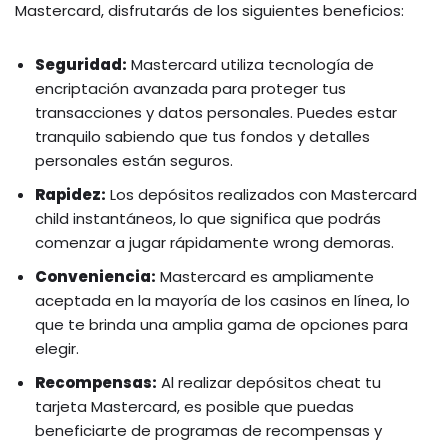
Mastercard, disfrutarás de los siguientes beneficios:
Seguridad:
Mastercard utiliza tecnología de
encriptación avanzada para proteger tus
transacciones y datos personales. Puedes estar
tranquilo sabiendo que tus fondos y detalles
personales están seguros.
Rapidez:
Los depósitos realizados con Mastercard
child instantáneos, lo que significa que podrás
comenzar a jugar rápidamente wrong demoras.
Conveniencia:
Mastercard es ampliamente
aceptada en la mayoría de los casinos en línea, lo
que te brinda una amplia gama de opciones para
elegir.
Recompensas:
Al realizar depósitos cheat tu
tarjeta Mastercard, es posible que puedas
beneficiarte de programas de recompensas y