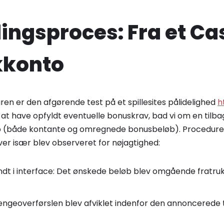
ingsproces: Fra et Cas
kkonto
en er den afgørende test på et spillesites pålidelighed
h
r at have opfyldt eventuelle bonuskrav, bad vi om en tilb
 (både kontante og omregnede bonusbeløb). Procedure
er især blev observeret for nøjagtighed:
t i interface: Det ønskede beløb blev omgående fratruk
Pengeoverførslen blev afviklet indenfor den annoncerede