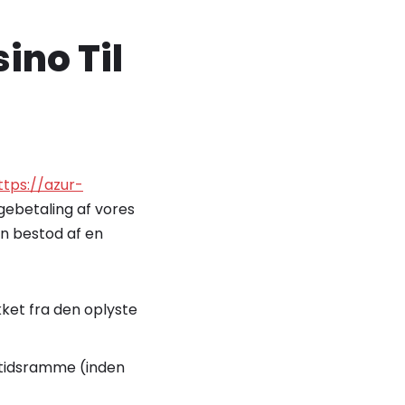
ino Til
ttps://azur-
agebetaling af vores
n bestod af en
ket fra den oplyste
 tidsramme (inden