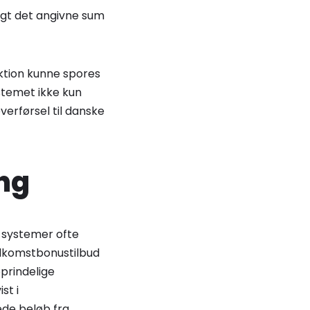
gt det angivne sum
ktion kunne spores
stemet ikke kun
erførsel til danske
ng
n systemer ofte
velkomstbonustilbud
oprindelige
st i
de beløb fra