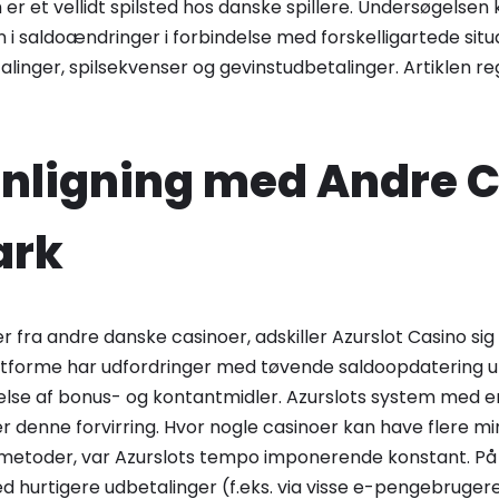
 er et vellidt spilsted hos danske spillere. Undersøgelsen
i saldoændringer i forbindelse med forskelligartede situa
linger, spilsekvenser og gevinstudbetalinger. Artiklen re
ligning med Andre C
ark
r fra andre danske casinoer, adskiller Azurslot Casino sig
forme har udfordringer med tøvende saldoopdatering un
llelse af bonus- og kontantmidler. Azurslots system med e
 denne forvirring. Hvor nogle casinoer kan have flere mi
e metoder, var Azurslots tempo imponerende konstant. På
d hurtigere udbetalinger (f.eks. via visse e-pengebruger