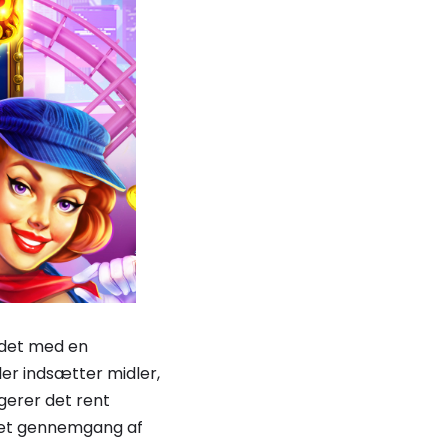
undet med en
ler indsætter midler,
ngerer det rent
eret gennemgang af