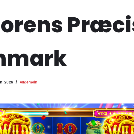
orens Præci
anmark
uni 2026
Allgemein