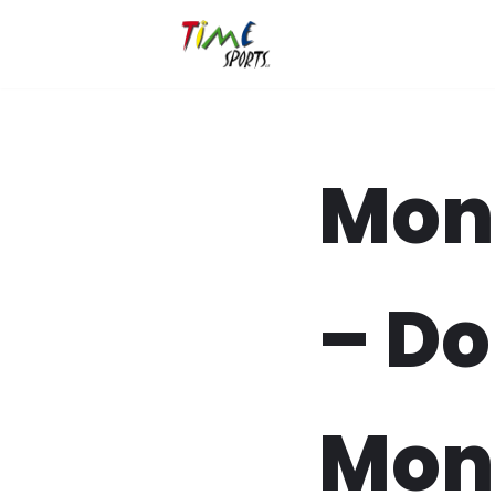
Zum
Inhalt
springen
Mons
– Do
Mons