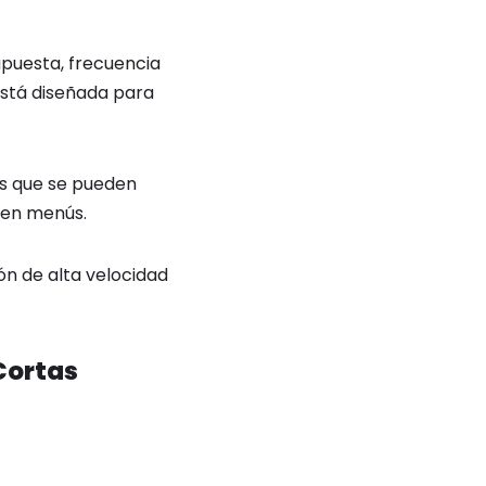
puesta, frecuencia
está diseñada para
os que se pueden
 en menús.
ón de alta velocidad
Cortas