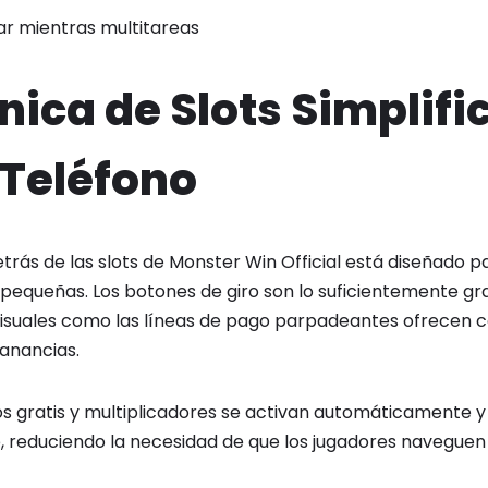
ar mientras multitareas
nica de Slots Simplif
 Teléfono
trás de las slots de Monster Win Official está diseñado pa
 pequeñas. Los botones de giro son lo suficientemente gr
s visuales como las líneas de pago parpadeantes ofrecen 
ganancias.
s gratis y multiplicadores se activan automáticamente 
 reduciendo la necesidad de que los jugadores navegue