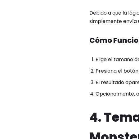
Debido a que la lógi
simplemente envía un
Cómo Funciona
Elige el tamaño d
Presiona el botó
El resultado apa
Opcionalmente, ac
4. Tema
Monster