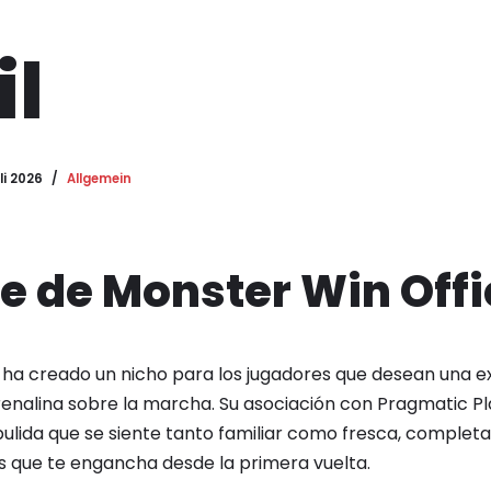
l
li 2026
Allgemein
ge de Monster Win Offi
l ha creado un nicho para los jugadores que desean una e
drenalina sobre la marcha. Su asociación con Pragmatic P
pulida que se siente tanto familiar como fresca, complet
 que te engancha desde la primera vuelta.