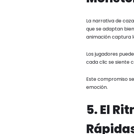
La narrativa de caza
que se adaptan bien 
animación captura l
Los jugadores puede
cada clic se siente 
Este compromiso sen
emoción.
5. El R
Rápidas 