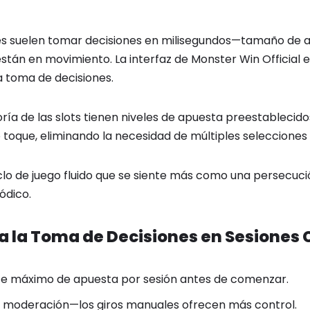
es suelen tomar decisiones en milisegundos—tamaño de a
stán en movimiento. La interfaz de Monster Win Official 
a toma de decisiones.
ría de las slots tienen niveles de apuesta preestablecid
 toque, eliminando la necesidad de múltiples selecciones
iclo de juego fluido que se siente más como una persecuci
ódico.
a la Toma de Decisiones en Sesiones 
ite máximo de apuesta por sesión antes de comenzar.
n moderación—los giros manuales ofrecen más control.