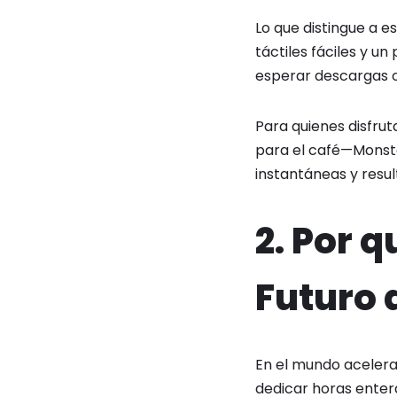
Lo que distingue a e
táctiles fáciles y u
esperar descargas o
Para quienes disfru
para el café—Monste
instantáneas y resul
2. Por q
Futuro 
En el mundo acelerad
dedicar horas entera