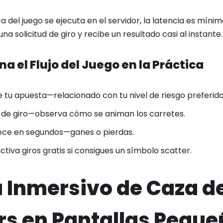
ca del juego se ejecuta en el servidor, la latencia es míni
a solicitud de giro y recibe un resultado casi al instante.
 el Flujo del Juego en la Práctica
e tu apuesta—relacionado con tu nivel de riesgo preferido
n de giro—observa cómo se animan los carretes.
rece en segundos—ganes o pierdas.
tiva giros gratis si consigues un símbolo scatter.
 Inmersivo de Caza d
s en Pantallas Peque