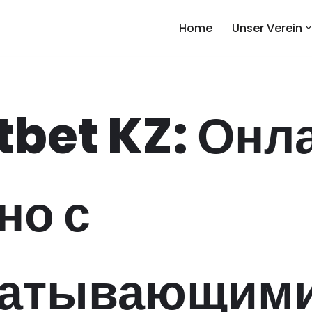
Home
Unser Verein
bet KZ: Онл
но с
ватывающим