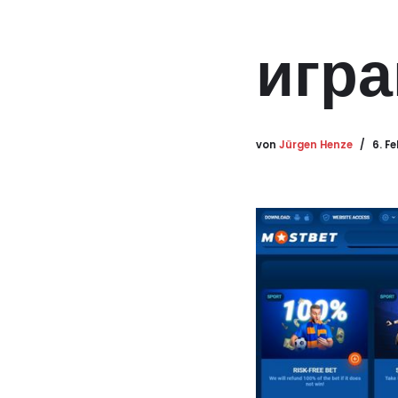
игра
von
Jürgen Henze
6. F