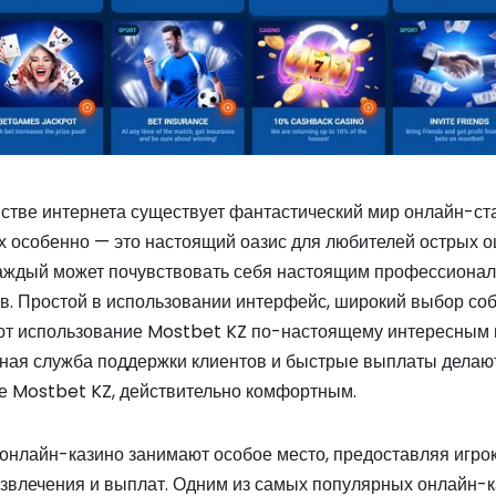
стве интернета существует фантастический мир онлайн-ста
х особенно — это настоящий оазис для любителей острых 
каждый может почувствовать себя настоящим профессионал
в. Простой в использовании интерфейс, широкий выбор со
т использование Mostbet KZ по-настоящему интересным 
вная служба поддержки клиентов и быстрые выплаты делаю
е Mostbet KZ, действительно комфортным.
 онлайн-казино занимают особое место, предоставляя игр
звлечения и выплат. Одним из самых популярных онлайн-к