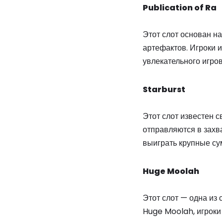
Publication of Ra
Этот слот основан н
артефактов. Игроки 
увлекательного игров
Starburst
Этот слот известен 
отправляются в захв
выиграть крупные су
Huge Moolah
Этот слот — одна из
Huge Moolah, игроки 