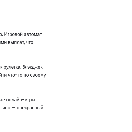
о. Игровой автомат
ми выплат, что
 рулетка, блэкджек,
йти что-то по своему
ные онлайн-игры.
азино — прекрасный