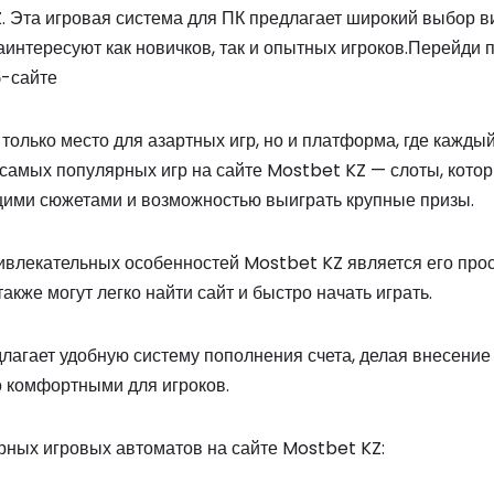
. Эта игровая система для ПК предлагает широкий выбор ви
аинтересуют как новичков, так и опытных игроков.Перейди 
-сайте
только место для азартных игр, но и платформа, где кажды
 самых популярных игр на сайте Mostbet KZ — слоты, кот
ими сюжетами и возможностью выиграть крупные призы.
ивлекательных особенностей Mostbet KZ является его про
акже могут легко найти сайт и быстро начать играть.
длагает удобную систему пополнения счета, делая внесение
 комфортными для игроков.
ных игровых автоматов на сайте Mostbet KZ: