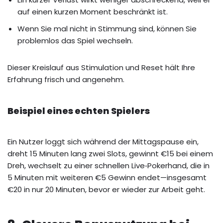
auf einen kurzen Moment beschränkt ist.
Wenn Sie mal nicht in Stimmung sind, können Sie
problemlos das Spiel wechseln.
Dieser Kreislauf aus Stimulation und Reset hält Ihre
Erfahrung frisch und angenehm.
Beispiel eines echten Spielers
Ein Nutzer loggt sich während der Mittagspause ein,
dreht 15 Minuten lang zwei Slots, gewinnt €15 bei einem
Dreh, wechselt zu einer schnellen Live‑Pokerhand, die in
5 Minuten mit weiteren €5 Gewinn endet—insgesamt
€20 in nur 20 Minuten, bevor er wieder zur Arbeit geht.