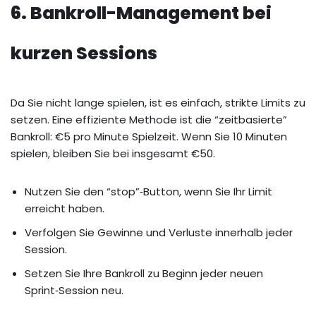
6. Bankroll-Management bei
kurzen Sessions
Da Sie nicht lange spielen, ist es einfach, strikte Limits zu
setzen. Eine effiziente Methode ist die “zeitbasierte”
Bankroll: €5 pro Minute Spielzeit. Wenn Sie 10 Minuten
spielen, bleiben Sie bei insgesamt €50.
Nutzen Sie den “stop”‑Button, wenn Sie Ihr Limit
erreicht haben.
Verfolgen Sie Gewinne und Verluste innerhalb jeder
Session.
Setzen Sie Ihre Bankroll zu Beginn jeder neuen
Sprint‑Session neu.