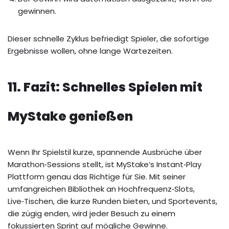
gewinnen.
Dieser schnelle Zyklus befriedigt Spieler, die sofortige
Ergebnisse wollen, ohne lange Wartezeiten.
11. Fazit: Schnelles Spielen mit
MyStake genießen
Wenn Ihr Spielstil kurze, spannende Ausbrüche über
Marathon‑Sessions stellt, ist MyStake’s Instant‑Play
Plattform genau das Richtige für Sie. Mit seiner
umfangreichen Bibliothek an Hochfrequenz‑Slots,
Live‑Tischen, die kurze Runden bieten, und Sportevents,
die zügig enden, wird jeder Besuch zu einem
fokussierten Sprint auf mögliche Gewinne.