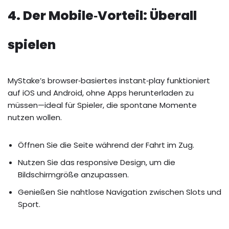
4. Der Mobile‑Vorteil: Überall
spielen
MyStake’s browser‑basiertes instant‑play funktioniert
auf iOS und Android, ohne Apps herunterladen zu
müssen—ideal für Spieler, die spontane Momente
nutzen wollen.
Öffnen Sie die Seite während der Fahrt im Zug.
Nutzen Sie das responsive Design, um die
Bildschirmgröße anzupassen.
Genießen Sie nahtlose Navigation zwischen Slots und
Sport.