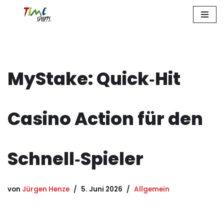
Zum
Inhalt
springen
MyStake: Quick‑Hit
Casino Action für den
Schnell‑Spieler
von
Jürgen Henze
5. Juni 2026
Allgemein