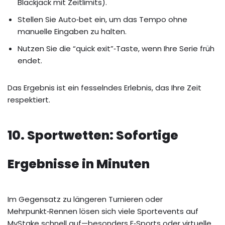
Blackjack mit Zeitlimits).
Stellen Sie Auto‑bet ein, um das Tempo ohne
manuelle Eingaben zu halten.
Nutzen Sie die “quick exit”‑Taste, wenn Ihre Serie früh
endet.
Das Ergebnis ist ein fesselndes Erlebnis, das Ihre Zeit
respektiert.
10. Sportwetten: Sofortige
Ergebnisse in Minuten
Im Gegensatz zu längeren Turnieren oder
Mehrpunkt‑Rennen lösen sich viele Sportevents auf
MyStake schnell auf—besonders E‑Sports oder virtuelle