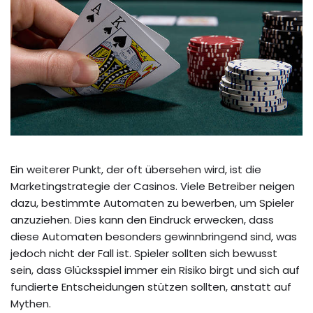
Ein weiterer Punkt, der oft übersehen wird, ist die
Marketingstrategie der Casinos. Viele Betreiber neigen
dazu, bestimmte Automaten zu bewerben, um Spieler
anzuziehen. Dies kann den Eindruck erwecken, dass
diese Automaten besonders gewinnbringend sind, was
jedoch nicht der Fall ist. Spieler sollten sich bewusst
sein, dass Glücksspiel immer ein Risiko birgt und sich auf
fundierte Entscheidungen stützen sollten, anstatt auf
Mythen.