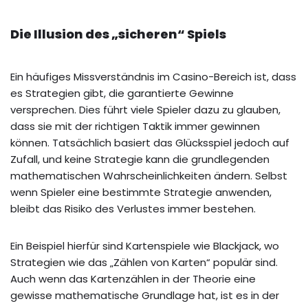
Die Illusion des „sicheren“ Spiels
Ein häufiges Missverständnis im Casino-Bereich ist, dass
es Strategien gibt, die garantierte Gewinne
versprechen. Dies führt viele Spieler dazu zu glauben,
dass sie mit der richtigen Taktik immer gewinnen
können. Tatsächlich basiert das Glücksspiel jedoch auf
Zufall, und keine Strategie kann die grundlegenden
mathematischen Wahrscheinlichkeiten ändern. Selbst
wenn Spieler eine bestimmte Strategie anwenden,
bleibt das Risiko des Verlustes immer bestehen.
Ein Beispiel hierfür sind Kartenspiele wie Blackjack, wo
Strategien wie das „Zählen von Karten“ populär sind.
Auch wenn das Kartenzählen in der Theorie eine
gewisse mathematische Grundlage hat, ist es in der