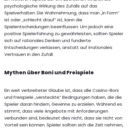
psychologische Wirkung des Zufalls auf das
Spielverhalten. Die Wahrnehmung, dass man „in Form“
ist oder „schlecht drauf“ ist, kann die
Spielentscheidungen beeinflussen. Um jedoch eine
positive Spielerfahrung zu gewährleisten, sollten Spieler
sich auf rationales Denken und fundierte
Entscheidungen verlassen, anstatt auf irrationales
Vertrauen in den Zufall.
Mythen über Boni und Freispiele
Ein weit verbreiteter Glaube ist, dass alle Casino-Boni
und Freispiele „versteckte“ Bedingungen haben, die die
Spieler daran hindern, Gewinne zu erzielen. Während es
stimmt, dass viele Angebote mit Anforderungen
verbunden sind, bedeutet dies nicht, dass sie nicht von
Vorteil sein können. Spieler sollten sich die Zeit nehmen,