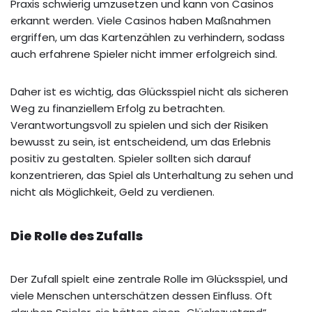
Praxis schwierig umzusetzen und kann von Casinos
erkannt werden. Viele Casinos haben Maßnahmen
ergriffen, um das Kartenzählen zu verhindern, sodass
auch erfahrene Spieler nicht immer erfolgreich sind.
Daher ist es wichtig, das Glücksspiel nicht als sicheren
Weg zu finanziellem Erfolg zu betrachten.
Verantwortungsvoll zu spielen und sich der Risiken
bewusst zu sein, ist entscheidend, um das Erlebnis
positiv zu gestalten. Spieler sollten sich darauf
konzentrieren, das Spiel als Unterhaltung zu sehen und
nicht als Möglichkeit, Geld zu verdienen.
Die Rolle des Zufalls
Der Zufall spielt eine zentrale Rolle im Glücksspiel, und
viele Menschen unterschätzen dessen Einfluss. Oft