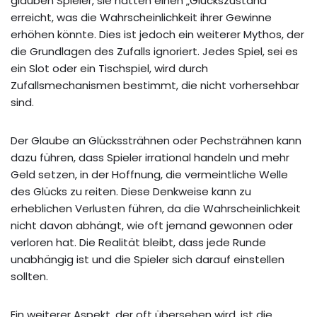
glauben Spieler, sie hätten einen „Glückszustand“
erreicht, was die Wahrscheinlichkeit ihrer Gewinne
erhöhen könnte. Dies ist jedoch ein weiterer Mythos, der
die Grundlagen des Zufalls ignoriert. Jedes Spiel, sei es
ein Slot oder ein Tischspiel, wird durch
Zufallsmechanismen bestimmt, die nicht vorhersehbar
sind.
Der Glaube an Glückssträhnen oder Pechsträhnen kann
dazu führen, dass Spieler irrational handeln und mehr
Geld setzen, in der Hoffnung, die vermeintliche Welle
des Glücks zu reiten. Diese Denkweise kann zu
erheblichen Verlusten führen, da die Wahrscheinlichkeit
nicht davon abhängt, wie oft jemand gewonnen oder
verloren hat. Die Realität bleibt, dass jede Runde
unabhängig ist und die Spieler sich darauf einstellen
sollten.
Ein weiterer Aspekt, der oft übersehen wird, ist die