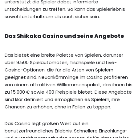
unterstützt die Spieler dabei, informierte
Entscheidungen zu treffen. So kann das Spielerlebnis
sowohl unterhaltsam als auch sicher sein.
Das Shikaka Casino und seine Angebote
Das bietet eine breite Palette von Spielen, darunter
über 9.500 Spielautomaten, Tischspiele und Live-
Casino-Optionen, die für alle Arten von Spielern
geeignet sind. Neuankömmlinge im Casino profitieren
von einem attraktiven Willkommenspaket, das ihnen bis
zu 15.000 € sowie 400 Freispiele bietet. Diese Angebote
sind klar definiert und ermöglichen es Spielern, ihre
Chancen zu erhöhen, ohne in Fallen zu tappen.
Das Casino legt großen Wert auf ein
benutzerfreundliches Erlebnis. Schnellere Einzahlungs-