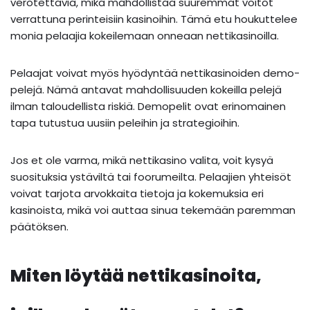
verotettavia, mikä mahdollistaa suuremmat voitot
verrattuna perinteisiin kasinoihin. Tämä etu houkuttelee
monia pelaajia kokeilemaan onneaan nettikasinoilla.
Pelaajat voivat myös hyödyntää nettikasinoiden demo-
pelejä. Nämä antavat mahdollisuuden kokeilla pelejä
ilman taloudellista riskiä. Demopelit ovat erinomainen
tapa tutustua uusiin peleihin ja strategioihin.
Jos et ole varma, mikä nettikasino valita, voit kysyä
suosituksia ystäviltä tai foorumeilta. Pelaajien yhteisöt
voivat tarjota arvokkaita tietoja ja kokemuksia eri
kasinoista, mikä voi auttaa sinua tekemään paremman
päätöksen.
Miten löytää nettikasinoita,