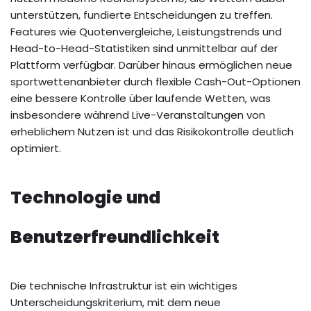
unterstützen, fundierte Entscheidungen zu treffen.
Features wie Quotenvergleiche, Leistungstrends und
Head-to-Head-Statistiken sind unmittelbar auf der
Plattform verfügbar. Darüber hinaus ermöglichen neue
sportwettenanbieter durch flexible Cash-Out-Optionen
eine bessere Kontrolle über laufende Wetten, was
insbesondere während Live-Veranstaltungen von
erheblichem Nutzen ist und das Risikokontrolle deutlich
optimiert.
Technologie und
Benutzerfreundlichkeit
Die technische Infrastruktur ist ein wichtiges
Unterscheidungskriterium, mit dem neue