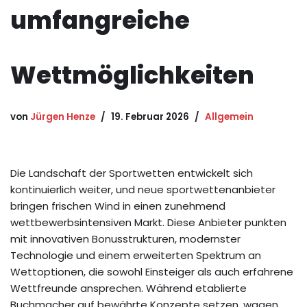
umfangreiche
Wettmöglichkeiten
von
Jürgen Henze
19. Februar 2026
Allgemein
Die Landschaft der Sportwetten entwickelt sich
kontinuierlich weiter, und neue sportwettenanbieter
bringen frischen Wind in einen zunehmend
wettbewerbsintensiven Markt. Diese Anbieter punkten
mit innovativen Bonusstrukturen, modernster
Technologie und einem erweiterten Spektrum an
Wettoptionen, die sowohl Einsteiger als auch erfahrene
Wettfreunde ansprechen. Während etablierte
Buchmacher auf bewährte Konzepte setzen, wagen