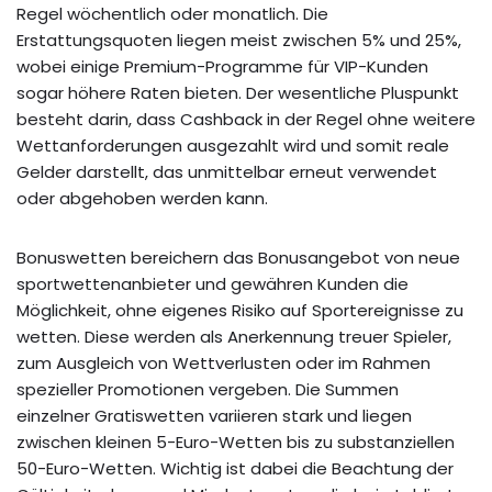
Regel wöchentlich oder monatlich. Die
Erstattungsquoten liegen meist zwischen 5% und 25%,
wobei einige Premium-Programme für VIP-Kunden
sogar höhere Raten bieten. Der wesentliche Pluspunkt
besteht darin, dass Cashback in der Regel ohne weitere
Wettanforderungen ausgezahlt wird und somit reale
Gelder darstellt, das unmittelbar erneut verwendet
oder abgehoben werden kann.
Bonuswetten bereichern das Bonusangebot von neue
sportwettenanbieter und gewähren Kunden die
Möglichkeit, ohne eigenes Risiko auf Sportereignisse zu
wetten. Diese werden als Anerkennung treuer Spieler,
zum Ausgleich von Wettverlusten oder im Rahmen
spezieller Promotionen vergeben. Die Summen
einzelner Gratiswetten variieren stark und liegen
zwischen kleinen 5-Euro-Wetten bis zu substanziellen
50-Euro-Wetten. Wichtig ist dabei die Beachtung der