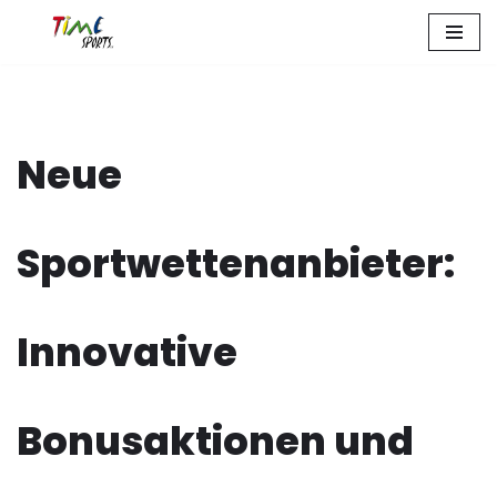
Zum
Inhalt
springen
Neue
Sportwettenanbieter:
Innovative
Bonusaktionen und