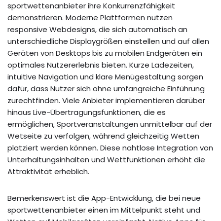
sportwettenanbieter ihre Konkurrenzfähigkeit
demonstrieren. Moderne Plattformen nutzen
responsive Webdesigns, die sich automatisch an
unterschiedliche Displaygrößen einstellen und auf allen
Geräten von Desktops bis zu mobilen Endgeräten ein
optimales Nutzererlebnis bieten. Kurze Ladezeiten,
intuitive Navigation und klare Menügestaltung sorgen
dafür, dass Nutzer sich ohne umfangreiche Einführung
zurechtfinden. Viele Anbieter implementieren darüber
hinaus Live-Übertragungsfunktionen, die es
ermöglichen, Sportveranstaltungen unmittelbar auf der
Wetseite zu verfolgen, während gleichzeitig Wetten
platziert werden können. Diese nahtlose Integration von
Unterhaltungsinhalten und Wettfunktionen erhöht die
Attraktivität erheblich.
Bemerkenswert ist die App-Entwicklung, die bei neue
sportwettenanbieter einen im Mittelpunkt steht und