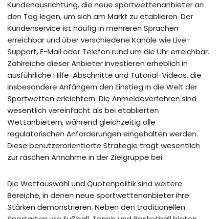
Kundenausrichtung, die neue sportwettenanbieter an
den Tag legen, um sich am Markt zu etablieren. Der
Kundenservice ist häufig in mehreren Sprachen
erreichbar und über verschiedene Kanäle wie Live-
Support, E-Mail oder Telefon rund um die Uhr erreichbar.
Zahlreiche dieser Anbieter investieren erheblich in
ausführliche Hilfe-Abschnitte und Tutorial-Videos, die
insbesondere Anfängern den Einstieg in die Welt der
Sportwetten erleichtern. Die Anmeldeverfahren sind
wesentlich vereinfacht als bei etablierten
Wettanbietern, während gleichzeitig alle
regulatorischen Anforderungen eingehalten werden.
Diese benutzerorientierte Strategie trägt wesentlich
zur raschen Annahme in der Zielgruppe bei.
Die Wettauswahl und Quotenpolitik sind weitere
Bereiche, in denen neue sportwettenanbieter ihre
Stärken demonstrieren. Neben den traditionellen
Sportarten wie Fußball, Tennis und Basketball bieten