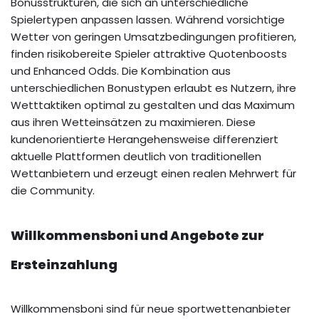
Bonusstrukturen, die sich an unterschiedliche
Spielertypen anpassen lassen. Während vorsichtige
Wetter von geringen Umsatzbedingungen profitieren,
finden risikobereite Spieler attraktive Quotenboosts
und Enhanced Odds. Die Kombination aus
unterschiedlichen Bonustypen erlaubt es Nutzern, ihre
Wetttaktiken optimal zu gestalten und das Maximum
aus ihren Wetteinsätzen zu maximieren. Diese
kundenorientierte Herangehensweise differenziert
aktuelle Plattformen deutlich von traditionellen
Wettanbietern und erzeugt einen realen Mehrwert für
die Community.
Willkommensboni und Angebote zur
Ersteinzahlung
Willkommensboni sind für neue sportwettenanbieter