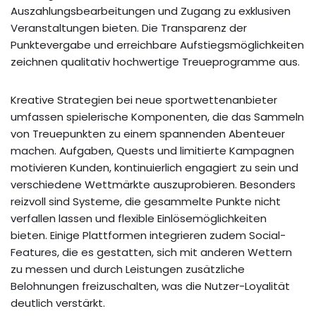
Auszahlungsbearbeitungen und Zugang zu exklusiven
Veranstaltungen bieten. Die Transparenz der
Punktevergabe und erreichbare Aufstiegsmöglichkeiten
zeichnen qualitativ hochwertige Treueprogramme aus.
Kreative Strategien bei neue sportwettenanbieter
umfassen spielerische Komponenten, die das Sammeln
von Treuepunkten zu einem spannenden Abenteuer
machen. Aufgaben, Quests und limitierte Kampagnen
motivieren Kunden, kontinuierlich engagiert zu sein und
verschiedene Wettmärkte auszuprobieren. Besonders
reizvoll sind Systeme, die gesammelte Punkte nicht
verfallen lassen und flexible Einlösemöglichkeiten
bieten. Einige Plattformen integrieren zudem Social-
Features, die es gestatten, sich mit anderen Wettern
zu messen und durch Leistungen zusätzliche
Belohnungen freizuschalten, was die Nutzer-Loyalität
deutlich verstärkt.