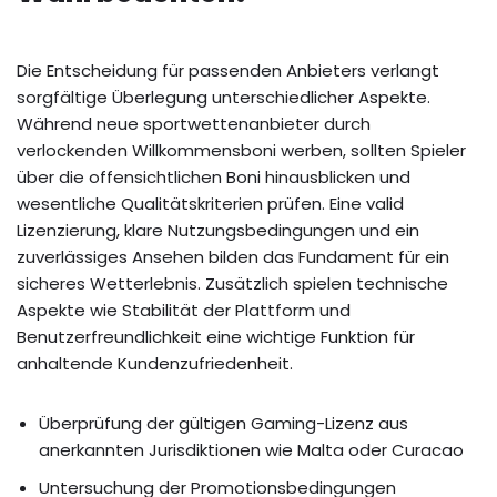
Die Entscheidung für passenden Anbieters verlangt
sorgfältige Überlegung unterschiedlicher Aspekte.
Während neue sportwettenanbieter durch
verlockenden Willkommensboni werben, sollten Spieler
über die offensichtlichen Boni hinausblicken und
wesentliche Qualitätskriterien prüfen. Eine valid
Lizenzierung, klare Nutzungsbedingungen und ein
zuverlässiges Ansehen bilden das Fundament für ein
sicheres Wetterlebnis. Zusätzlich spielen technische
Aspekte wie Stabilität der Plattform und
Benutzerfreundlichkeit eine wichtige Funktion für
anhaltende Kundenzufriedenheit.
Überprüfung der gültigen Gaming-Lizenz aus
anerkannten Jurisdiktionen wie Malta oder Curacao
Untersuchung der Promotionsbedingungen