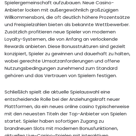
Spielergemeinschaft aufzubauen. Neue Casino-
Anbieter locken mit außergewöhnlich großzügigen
Willkommensboni, die oft deutlich höhere Prozentsätze
und Freispielzahlen bieten als bekannte Wettbewerber.
Zusätzlich profitieren neue Spieler von modernen
Loyalty-Systemen, die von Anfang an verlockende
Rewards anbieten. Diese Bonusstrukturen sind gezielt
konzipiert, Spieler zu gewinnen und dauerhaft zu halten,
wobei gerechte Umsatzanforderungen und offene
Nutzungsbedingungen zunehmend zum Standard
gehören und das Vertrauen von Spielern festigen.
Schließlich spielt die aktuelle Spielauswahl eine
entscheidende Rolle bei der Anziehungskraft neuer
Plattformen, da ein neues online casino typischerweise
mit den neuesten Titeln der Top-Anbieter von Spielen
startet. Spieler haben sofortigen Zugang zu
brandneuen Slots mit modernen Bonusfunktionen,
aktuellen Live-Casino-Spielen mit interaktiven