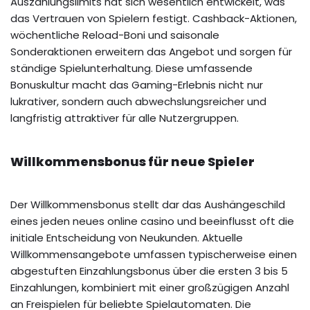
Auszahlungslimits hat sich wesentlich entwickelt, was
das Vertrauen von Spielern festigt. Cashback-Aktionen,
wöchentliche Reload-Boni und saisonale
Sonderaktionen erweitern das Angebot und sorgen für
ständige Spielunterhaltung. Diese umfassende
Bonuskultur macht das Gaming-Erlebnis nicht nur
lukrativer, sondern auch abwechslungsreicher und
langfristig attraktiver für alle Nutzergruppen.
Willkommensbonus für neue Spieler
Der Willkommensbonus stellt dar das Aushängeschild
eines jeden neues online casino und beeinflusst oft die
initiale Entscheidung von Neukunden. Aktuelle
Willkommensangebote umfassen typischerweise einen
abgestuften Einzahlungsbonus über die ersten 3 bis 5
Einzahlungen, kombiniert mit einer großzügigen Anzahl
an Freispielen für beliebte Spielautomaten. Die