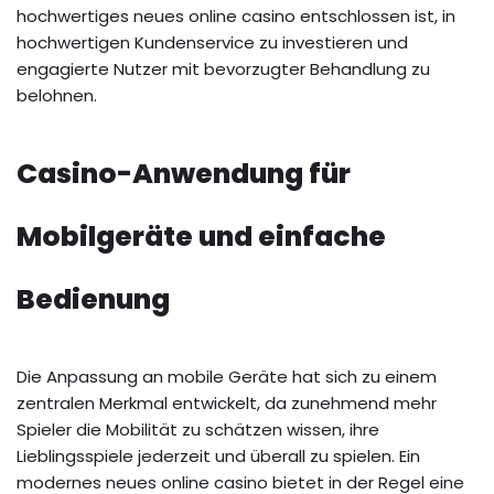
hochwertiges neues online casino entschlossen ist, in
hochwertigen Kundenservice zu investieren und
engagierte Nutzer mit bevorzugter Behandlung zu
belohnen.
Casino-Anwendung für
Mobilgeräte und einfache
Bedienung
Die Anpassung an mobile Geräte hat sich zu einem
zentralen Merkmal entwickelt, da zunehmend mehr
Spieler die Mobilität zu schätzen wissen, ihre
Lieblingsspiele jederzeit und überall zu spielen. Ein
modernes neues online casino bietet in der Regel eine