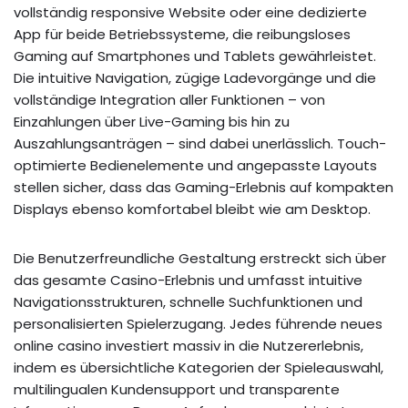
vollständig responsive Website oder eine dedizierte
App für beide Betriebssysteme, die reibungsloses
Gaming auf Smartphones und Tablets gewährleistet.
Die intuitive Navigation, zügige Ladevorgänge und die
vollständige Integration aller Funktionen – von
Einzahlungen über Live-Gaming bis hin zu
Auszahlungsanträgen – sind dabei unerlässlich. Touch-
optimierte Bedienelemente und angepasste Layouts
stellen sicher, dass das Gaming-Erlebnis auf kompakten
Displays ebenso komfortabel bleibt wie am Desktop.
Die Benutzerfreundliche Gestaltung erstreckt sich über
das gesamte Casino-Erlebnis und umfasst intuitive
Navigationsstrukturen, schnelle Suchfunktionen und
personalisierten Spielerzugang. Jedes führende neues
online casino investiert massiv in die Nutzererlebnis,
indem es übersichtliche Kategorien der Spieleauswahl,
multilingualen Kundensupport und transparente