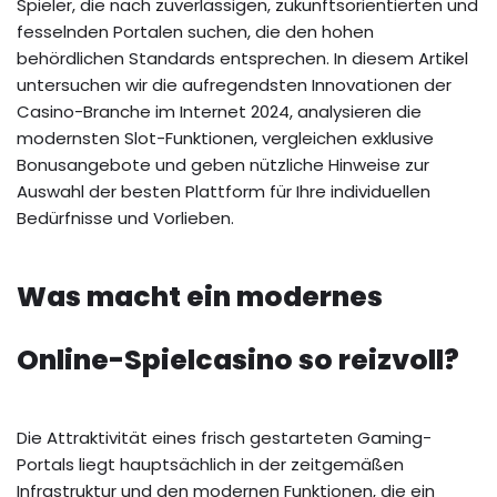
Spieler, die nach zuverlässigen, zukunftsorientierten und
fesselnden Portalen suchen, die den hohen
behördlichen Standards entsprechen. In diesem Artikel
untersuchen wir die aufregendsten Innovationen der
Casino-Branche im Internet 2024, analysieren die
modernsten Slot-Funktionen, vergleichen exklusive
Bonusangebote und geben nützliche Hinweise zur
Auswahl der besten Plattform für Ihre individuellen
Bedürfnisse und Vorlieben.
Was macht ein modernes
Online-Spielcasino so reizvoll?
Die Attraktivität eines frisch gestarteten Gaming-
Portals liegt hauptsächlich in der zeitgemäßen
Infrastruktur und den modernen Funktionen, die ein