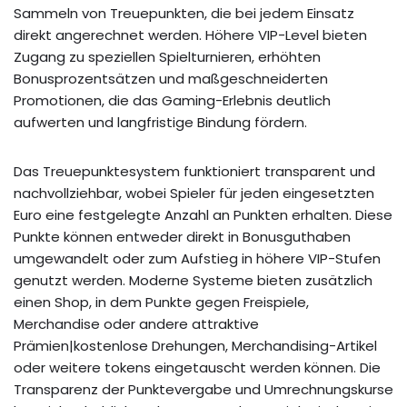
Sammeln von Treuepunkten, die bei jedem Einsatz
direkt angerechnet werden. Höhere VIP-Level bieten
Zugang zu speziellen Spielturnieren, erhöhten
Bonusprozentsätzen und maßgeschneiderten
Promotionen, die das Gaming-Erlebnis deutlich
aufwerten und langfristige Bindung fördern.
Das Treuepunktesystem funktioniert transparent und
nachvollziehbar, wobei Spieler für jeden eingesetzten
Euro eine festgelegte Anzahl an Punkten erhalten. Diese
Punkte können entweder direkt in Bonusguthaben
umgewandelt oder zum Aufstieg in höhere VIP-Stufen
genutzt werden. Moderne Systeme bieten zusätzlich
einen Shop, in dem Punkte gegen Freispiele,
Merchandise oder andere attraktive
Prämien|kostenlose Drehungen, Merchandising-Artikel
oder weitere tokens eingetauscht werden können. Die
Transparenz der Punktevergabe und Umrechnungskurse