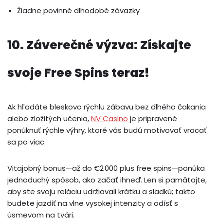
Žiadne povinné dlhodobé záväzky
10. Záverečné výzva: Získajte
svoje Free Spins teraz!
Ak hľadáte bleskovo rýchlu zábavu bez dlhého čakania
alebo zložitých učenia,
NV Casino
je pripravené
ponúknuť rýchle výhry, ktoré vás budú motivovať vracať
sa po viac.
Vitajobný bonus—až do €2 000 plus free spins—ponúka
jednoduchý spôsob, ako začať ihneď. Len si pamätajte,
aby ste svoju reláciu udržiavali krátku a sladkú; takto
budete jazdiť na vlne vysokej intenzity a odísť s
úsmevom na tvári.