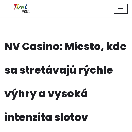
Zum
Inhalt
springen
NV Casino: Miesto, kde
sa stretávajú rýchle
výhry a vysoká
intenzita slotov