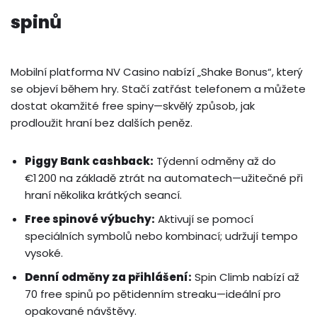
spinů
Mobilní platforma NV Casino nabízí „Shake Bonus“, který
se objeví během hry. Stačí zatřást telefonem a můžete
dostat okamžité free spiny—skvělý způsob, jak
prodloužit hraní bez dalších peněz.
Piggy Bank cashback:
Týdenní odměny až do
€1 200 na základě ztrát na automatech—užitečné při
hraní několika krátkých seancí.
Free spinové výbuchy:
Aktivují se pomocí
speciálních symbolů nebo kombinací; udržují tempo
vysoké.
Denní odměny za přihlášení:
Spin Climb nabízí až
70 free spinů po pětidenním streaku—ideální pro
opakované návštěvy.