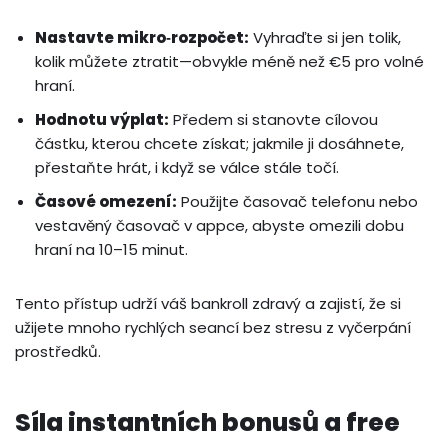
Nastavte mikro‑rozpočet:
Vyhraďte si jen tolik,
kolik můžete ztratit—obvykle méně než €5 pro volné
hraní.
Hodnotu výplat:
Předem si stanovte cílovou
částku, kterou chcete získat; jakmile ji dosáhnete,
přestaňte hrát, i když se válce stále točí.
Časové omezení:
Použijte časovač telefonu nebo
vestavěný časovač v appce, abyste omezili dobu
hraní na 10–15 minut.
Tento přístup udrží váš bankroll zdravý a zajistí, že si
užijete mnoho rychlých seancí bez stresu z vyčerpání
prostředků.
Síla instantních bonusů a free