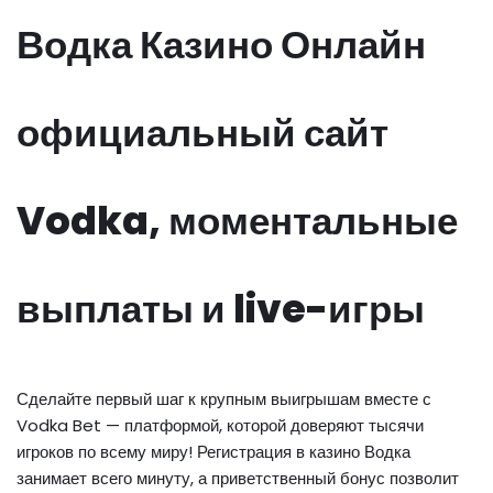
Водка Казино Онлайн
официальный сайт
Vodka, моментальные
выплаты и live-игры
Сделайте первый шаг к крупным выигрышам вместе с
Vodka Bet — платформой, которой доверяют тысячи
игроков по всему миру! Регистрация в казино Водка
занимает всего минуту, а приветственный бонус позволит