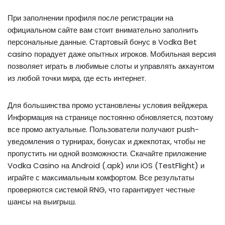
При заполнении профиля после регистрации на
официальном сайте вам стоит внимательно заполнить
персональные данные. Стартовый бонус в Vodka Bet
casino порадует даже опытных игроков. Мобильная версия
позволяет играть в любимые слоты и управлять аккаунтом
из любой точки мира, где есть интернет.
Для большинства промо установлены условия вейджера.
Информация на странице постоянно обновляется, поэтому
все промо актуальные. Пользователи получают push-
уведомления о турнирах, бонусах и джекпотах, чтобы не
пропустить ни одной возможности. Скачайте приложение
Vodka Casino на Android (.apk) или iOS (TestFlight) и
играйте с максимальным комфортом. Все результаты
проверяются системой RNG, что гарантирует честные
шансы на выигрыш.