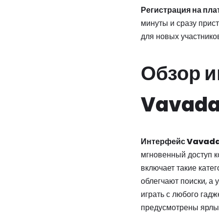
Регистрация на пла
минуты и сразу прист
для новых участников
Обзор и
Vavad
Интерфейс Vavad
мгновенный доступ к
включает такие катег
облегчают поиски, а
играть с любого гадж
предусмотрены ярлык