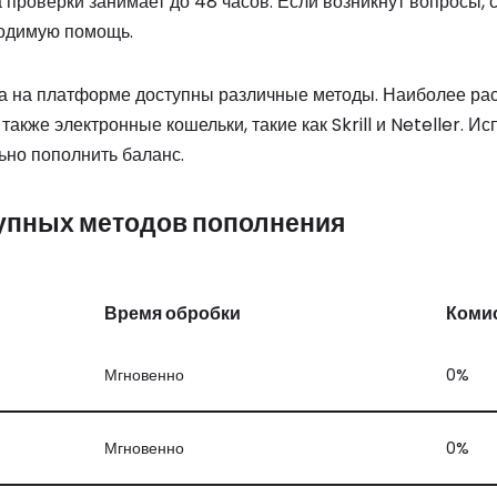
 проверки занимает до 48 часов. Если возникнут вопросы,
ходимую помощь.
а на платформе доступны различные методы. Наиболее ра
также электронные кошельки, такие как Skrill и Neteller. Ис
но пополнить баланс.
упных методов пополнения
Время обробки
Коми
Мгновенно
0%
Мгновенно
0%