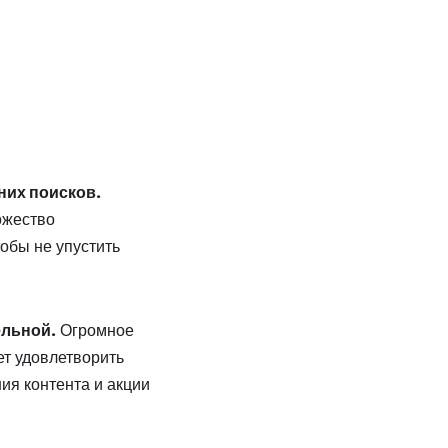
них поисков.
ожество
чтобы не упустить
ельной.
Огромное
ет удовлетворить
ия контента и акции