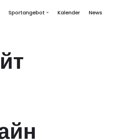
Sportangebot
Kalender
News
йт
лайн