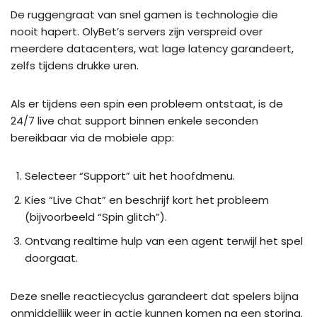
De ruggengraat van snel gamen is technologie die
nooit hapert. OlyBet’s servers zijn verspreid over
meerdere datacenters, wat lage latency garandeert,
zelfs tijdens drukke uren.
Als er tijdens een spin een probleem ontstaat, is de
24/7 live chat support binnen enkele seconden
bereikbaar via de mobiele app:
Selecteer “Support” uit het hoofdmenu.
Kies “Live Chat” en beschrijf kort het probleem
(bijvoorbeeld “Spin glitch”).
Ontvang realtime hulp van een agent terwijl het spel
doorgaat.
Deze snelle reactiecyclus garandeert dat spelers bijna
onmiddellijk weer in actie kunnen komen na een storing.