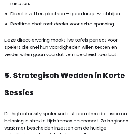
minuten.
Direct inzetten plaatsen – geen lange wachtrijen.
Realtime chat met dealer voor extra spanning.
Deze direct‑ervaring maakt live tafels perfect voor
spelers die snel hun vaardigheden willen testen en
verder willen gaan voordat vermoeidheid toeslaat.
5. Strategisch Wedden in Korte
Sessies
De high‑intensity speler verkiest een ritme dat risico en
beloning in strakke tijdsframes balanceert. Ze beginnen
vaak met bescheiden inzetten om de huidige