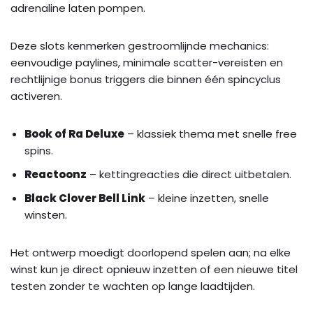
adrenaline laten pompen.
Deze slots kenmerken gestroomlijnde mechanics:
eenvoudige paylines, minimale scatter-vereisten en
rechtlijnige bonus triggers die binnen één spincyclus
activeren.
Book of Ra Deluxe
– klassiek thema met snelle free
spins.
Reactoonz
– kettingreacties die direct uitbetalen.
Black Clover Bell Link
– kleine inzetten, snelle
winsten.
Het ontwerp moedigt doorlopend spelen aan; na elke
winst kun je direct opnieuw inzetten of een nieuwe titel
testen zonder te wachten op lange laadtijden.