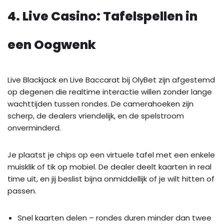
4. Live Casino: Tafelspellen in
een Oogwenk
Live Blackjack en Live Baccarat bij OlyBet zijn afgestemd
op degenen die realtime interactie willen zonder lange
wachttijden tussen rondes. De camerahoeken zijn
scherp, de dealers vriendelijk, en de spelstroom
onverminderd.
Je plaatst je chips op een virtuele tafel met een enkele
muisklik of tik op mobiel. De dealer deelt kaarten in real
time uit, en jij beslist bijna onmiddellijk of je wilt hitten of
passen.
Snel kaarten delen – rondes duren minder dan twee