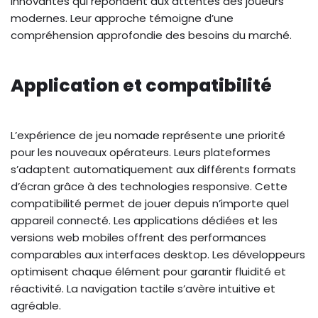
innovantes qui répondent aux attentes des joueurs
modernes. Leur approche témoigne d’une
compréhension approfondie des besoins du marché.
Application et compatibilité
L’expérience de jeu nomade représente une priorité
pour les nouveaux opérateurs. Leurs plateformes
s’adaptent automatiquement aux différents formats
d’écran grâce à des technologies responsive. Cette
compatibilité permet de jouer depuis n’importe quel
appareil connecté. Les applications dédiées et les
versions web mobiles offrent des performances
comparables aux interfaces desktop. Les développeurs
optimisent chaque élément pour garantir fluidité et
réactivité. La navigation tactile s’avère intuitive et
agréable.