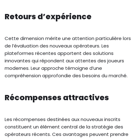
Retours d’expérience
Cette dimension mérite une attention particulière lors
de l’évaluation des nouveaux opérateurs. Les
plateformes récentes apportent des solutions
innovantes qui répondent aux attentes des joueurs
modernes. Leur approche témoigne d’une
compréhension approfondie des besoins du marché.
Récompenses attractives
Les récompenses destinées aux nouveaux inscrits
constituent un élément central de la stratégie des
opérateurs récents. Ces avantages peuvent prendre