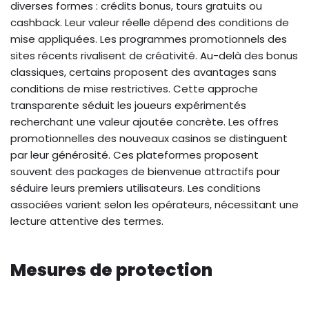
diverses formes : crédits bonus, tours gratuits ou
cashback. Leur valeur réelle dépend des conditions de
mise appliquées. Les programmes promotionnels des
sites récents rivalisent de créativité. Au-delà des bonus
classiques, certains proposent des avantages sans
conditions de mise restrictives. Cette approche
transparente séduit les joueurs expérimentés
recherchant une valeur ajoutée concrète. Les offres
promotionnelles des nouveaux casinos se distinguent
par leur générosité. Ces plateformes proposent
souvent des packages de bienvenue attractifs pour
séduire leurs premiers utilisateurs. Les conditions
associées varient selon les opérateurs, nécessitant une
lecture attentive des termes.
Mesures de protection