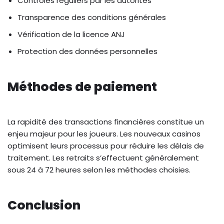
Contrôles réguliers par les autorités
Transparence des conditions générales
Vérification de la licence ANJ
Protection des données personnelles
Méthodes de paiement
La rapidité des transactions financières constitue un
enjeu majeur pour les joueurs. Les nouveaux casinos
optimisent leurs processus pour réduire les délais de
traitement. Les retraits s’effectuent généralement
sous 24 à 72 heures selon les méthodes choisies.
Conclusion