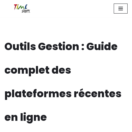
Zum
Inhalt
springen
Outils Gestion : Guide
complet des
plateformes récentes
en ligne