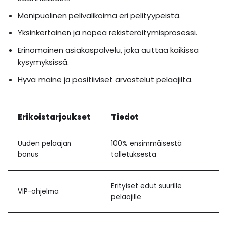
Monipuolinen pelivalikoima eri pelityypeistä.
Yksinkertainen ja nopea rekisteröitymisprosessi.
Erinomainen asiakaspalvelu, joka auttaa kaikissa
kysymyksissä.
Hyvä maine ja positiiviset arvostelut pelaajilta.
Erikoistarjoukset
Tiedot
Uuden pelaajan
100% ensimmäisestä
bonus
talletuksesta
Erityiset edut suurille
VIP-ohjelma
pelaajille