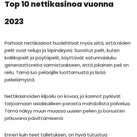
Top 10 nettikasinoa vuonna
2023
Parhaat nettikasinot huolehtivat myös siitä, että niiden
pelit ovat reiluja ja läpinäkyviä. Suositut pelit, kuten
kolikkopelit ja pöytäpelit, käyttävät satunnaisluku
generaattoreita varmistaakseen, että jokainen peli on
reilu. Tämä luo pelaajille luottamusta ja lisää
pelielämystä.
Nettikasinoiden kilpailu on kovaa, ja kasinot pyrkivät
tarjoamaan asiakkailleen parasta mahdollista palvelua.
Tämä näkyy muun muassa uusien pelien ja bonusten
jatkuvana päivittämisenä.
Ennen kuin teet talletuksen, on hyvä tutustua