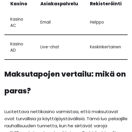
Kasino
Asiakaspalvelu
Rekisteröinti
Kasino
Email
Helppo
AC
Kasino
Live-chat
Keskinkertainen
AD
Maksutapojen vertailu: mikä on
paras?
Luotettava nettikasino varmistaa, että maksutavat
ovat turvallisia ja käyttäjäystävällisiä. Tämä luo pelaajille
rauhallisuuden tunnetta, kun he siirtävät varoja