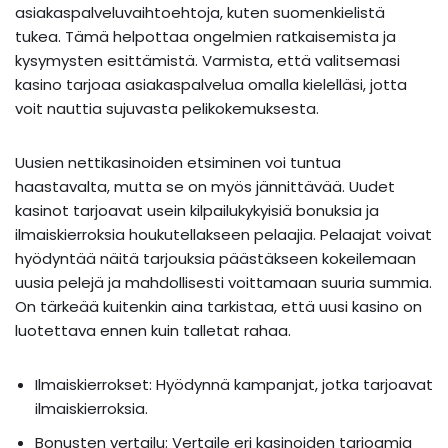
asiakaspalveluvaihtoehtoja, kuten suomenkielistä
tukea. Tämä helpottaa ongelmien ratkaisemista ja
kysymysten esittämistä. Varmista, että valitsemasi
kasino tarjoaa asiakaspalvelua omalla kielelläsi, jotta
voit nauttia sujuvasta pelikokemuksesta.
Uusien nettikasinoiden etsiminen voi tuntua
haastavalta, mutta se on myös jännittävää. Uudet
kasinot tarjoavat usein kilpailukykyisiä bonuksia ja
ilmaiskierroksia houkutellakseen pelaajia. Pelaajat voivat
hyödyntää näitä tarjouksia päästäkseen kokeilemaan
uusia pelejä ja mahdollisesti voittamaan suuria summia.
On tärkeää kuitenkin aina tarkistaa, että uusi kasino on
luotettava ennen kuin talletat rahaa.
Ilmaiskierrokset: Hyödynnä kampanjat, jotka tarjoavat
ilmaiskierroksia.
Bonusten vertailu: Vertaile eri kasinoiden tarjoamia