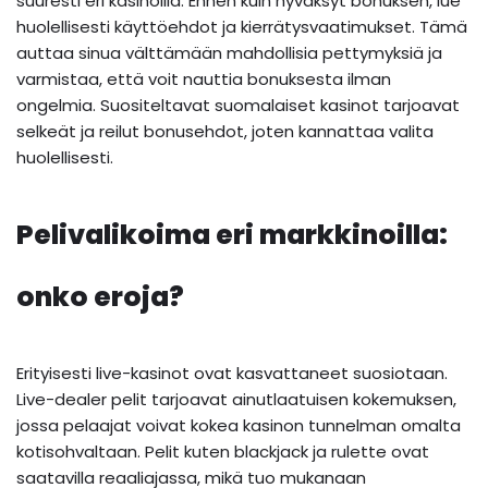
suuresti eri kasinoilla. Ennen kuin hyväksyt bonuksen, lue
huolellisesti käyttöehdot ja kierrätysvaatimukset. Tämä
auttaa sinua välttämään mahdollisia pettymyksiä ja
varmistaa, että voit nauttia bonuksesta ilman
ongelmia. Suositeltavat suomalaiset kasinot tarjoavat
selkeät ja reilut bonusehdot, joten kannattaa valita
huolellisesti.
Pelivalikoima eri markkinoilla:
onko eroja?
Erityisesti live-kasinot ovat kasvattaneet suosiotaan.
Live-dealer pelit tarjoavat ainutlaatuisen kokemuksen,
jossa pelaajat voivat kokea kasinon tunnelman omalta
kotisohvaltaan. Pelit kuten blackjack ja rulette ovat
saatavilla reaaliajassa, mikä tuo mukanaan