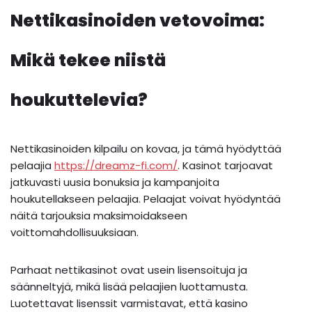
Nettikasinoiden vetovoima:
Mikä tekee niistä
houkuttelevia?
Nettikasinoiden kilpailu on kovaa, ja tämä hyödyttää
pelaajia
https://dreamz-fi.com/
. Kasinot tarjoavat
jatkuvasti uusia bonuksia ja kampanjoita
houkutellakseen pelaajia. Pelaajat voivat hyödyntää
näitä tarjouksia maksimoidakseen
voittomahdollisuuksiaan.
Parhaat nettikasinot ovat usein lisensoituja ja
säänneltyjä, mikä lisää pelaajien luottamusta.
Luotettavat lisenssit varmistavat, että kasino