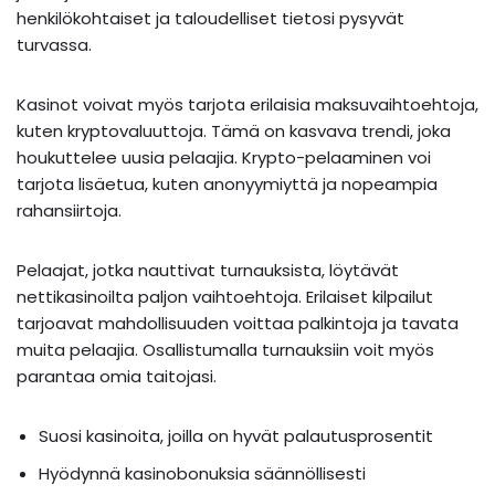
henkilökohtaiset ja taloudelliset tietosi pysyvät
turvassa.
Kasinot voivat myös tarjota erilaisia maksuvaihtoehtoja,
kuten kryptovaluuttoja. Tämä on kasvava trendi, joka
houkuttelee uusia pelaajia. Krypto-pelaaminen voi
tarjota lisäetua, kuten anonyymiyttä ja nopeampia
rahansiirtoja.
Pelaajat, jotka nauttivat turnauksista, löytävät
nettikasinoilta paljon vaihtoehtoja. Erilaiset kilpailut
tarjoavat mahdollisuuden voittaa palkintoja ja tavata
muita pelaajia. Osallistumalla turnauksiin voit myös
parantaa omia taitojasi.
Suosi kasinoita, joilla on hyvät palautusprosentit
Hyödynnä kasinobonuksia säännöllisesti