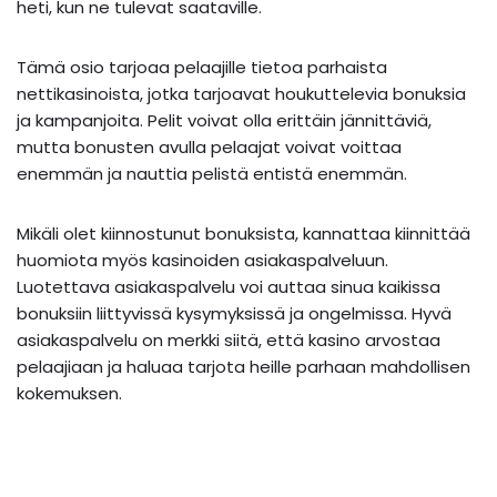
heti, kun ne tulevat saataville.
Tämä osio tarjoaa pelaajille tietoa parhaista
nettikasinoista, jotka tarjoavat houkuttelevia bonuksia
ja kampanjoita. Pelit voivat olla erittäin jännittäviä,
mutta bonusten avulla pelaajat voivat voittaa
enemmän ja nauttia pelistä entistä enemmän.
Mikäli olet kiinnostunut bonuksista, kannattaa kiinnittää
huomiota myös kasinoiden asiakaspalveluun.
Luotettava asiakaspalvelu voi auttaa sinua kaikissa
bonuksiin liittyvissä kysymyksissä ja ongelmissa. Hyvä
asiakaspalvelu on merkki siitä, että kasino arvostaa
pelaajiaan ja haluaa tarjota heille parhaan mahdollisen
kokemuksen.