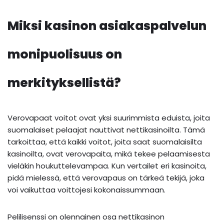
Miksi kasinon asiakaspalvelun
monipuolisuus on
merkityksellistä?
Verovapaat voitot ovat yksi suurimmista eduista, joita
suomalaiset pelaajat nauttivat nettikasinoilta. Tämä
tarkoittaa, että kaikki voitot, joita saat suomalaisilta
kasinoilta, ovat verovapaita, mikä tekee pelaamisesta
vieläkin houkuttelevampaa. Kun vertailet eri kasinoita,
pidä mielessä, että verovapaus on tärkeä tekijä, joka
voi vaikuttaa voittojesi kokonaissummaan.
Pelilisenssi on olennainen osa nettikasinon