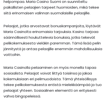
helpompaa. Maria Casino Suomi on suunniteltu
paikallisten pelaajien tarpeet huomioiden, mikä tekee
siitä erinomaisen valinnan suomalaisille pelaajille.
Pelaajat, jotka arvostavat bonuskampanjoita, löytävät
Maria Casinolta erinomaisia tarjouksia. Kasino tarjoaa
säännöllisesti houkuttelevia bonuksia, jotka tekevät
pelikokemuksesta vieläkin paremman. Tämä lisää pelin
jännitystä ja antaa pelaajille enemmän mahdollisuuksia
voittoihin.
Maria Casinolla pelaaminen on myös monella tapaa
sosiaalista. Pelaajat voivat liittyä toisiinsa ja jakaa
kokemuksiaan eri pelimuodoista. Tämä yhteisöllisyys
tekee pelikokemuksesta entistä mielekkäämpää ja tuo
pelaajat yhteen. Sosiaalinen elementti on erityisesti
vahva bingopeleissä.