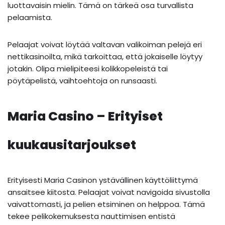
luottavaisin mielin. Tämä on tärkeä osa turvallista
pelaamista.
Pelaajat voivat löytää valtavan valikoiman pelejä eri
nettikasinoilta, mikä tarkoittaa, että jokaiselle löytyy
jotakin. Olipa mielipiteesi kolikkopeleistä tai
pöytäpelistä, vaihtoehtoja on runsaasti.
Maria Casino – Erityiset
kuukausitarjoukset
Erityisesti Maria Casinon ystävällinen käyttöliittymä
ansaitsee kiitosta. Pelaajat voivat navigoida sivustolla
vaivattomasti, ja pelien etsiminen on helppoa. Tämä
tekee pelikokemuksesta nauttimisen entistä