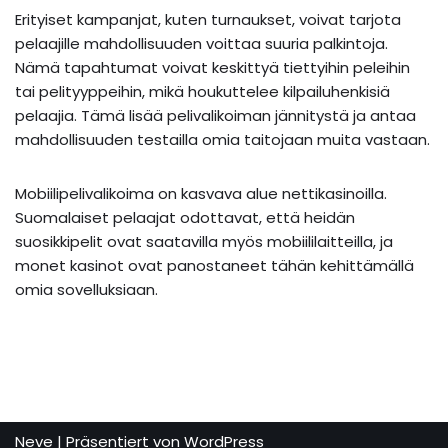
Erityiset kampanjat, kuten turnaukset, voivat tarjota
pelaajille mahdollisuuden voittaa suuria palkintoja.
Nämä tapahtumat voivat keskittyä tiettyihin peleihin
tai pelityyppeihin, mikä houkuttelee kilpailuhenkisiä
pelaajia. Tämä lisää pelivalikoiman jännitystä ja antaa
mahdollisuuden testailla omia taitojaan muita vastaan.
Mobiilipelivalikoima on kasvava alue nettikasinoilla.
Suomalaiset pelaajat odottavat, että heidän
suosikkipelit ovat saatavilla myös mobiililaitteilla, ja
monet kasinot ovat panostaneet tähän kehittämällä
omia sovelluksiaan.
Neve
| Präsentiert von
WordPress