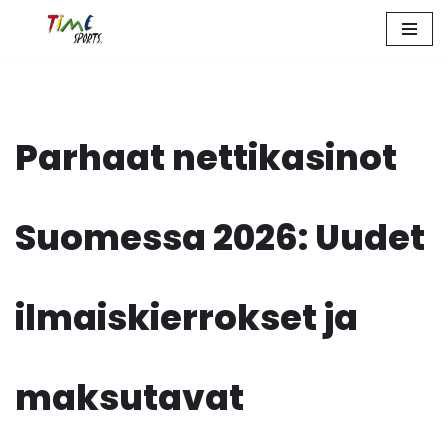
Zum
Inhalt
springen
Parhaat nettikasinot
Suomessa 2026: Uudet
ilmaiskierrokset ja
maksutavat