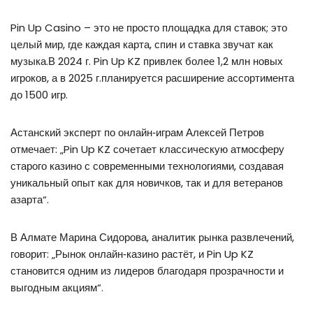
Pin Up Casino – это не просто площадка для ставок; это
целый мир, где каждая карта, спин и ставка звучат как
музыка.В 2024 г. Pin Up KZ привлек более 1,2 млн новых
игроков, а в 2025 г.планируется расширение ассортимента
до 1500 игр.
Астанский эксперт по онлайн‑играм Алексей Петров
отмечает: „Pin Up KZ сочетает классическую атмосферу
старого казино с современными технологиями, создавая
уникальный опыт как для новичков, так и для ветеранов
азарта“.
В Алмате Марина Сидорова, аналитик рынка развлечений,
говорит: „Рынок онлайн‑казино растёт, и Pin Up KZ
становится одним из лидеров благодаря прозрачности и
выгодным акциям“.