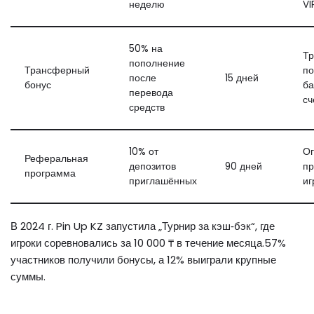
неделю
VI
50% на
Тр
пополнение
Трансферный
по
после
15 дней
бонус
ба
перевода
сч
средств
10% от
Ог
Реферальная
депозитов
90 дней
п
программа
приглашённых
иг
В 2024 г. Pin Up KZ запустила „Турнир за кэш‑бэк“, где
игроки соревновались за 10 000 ₸ в течение месяца.57%
участников получили бонусы, а 12% выиграли крупные
суммы.