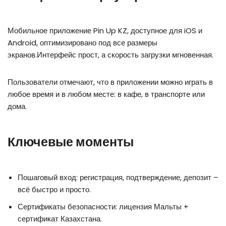
Мобильное приложение Pin Up KZ, доступное для iOS и
Android, оптимизировано под все размеры
экранов.Интерфейс прост, а скорость загрузки мгновенная.
Пользователи отмечают, что в приложении можно играть в
любое время и в любом месте: в кафе, в транспорте или
дома.
Ключевые моменты
Пошаговый вход: регистрация, подтверждение, депозит –
всё быстро и просто.
Сертификаты безопасности: лицензия Мальты +
сертификат Казахстана.