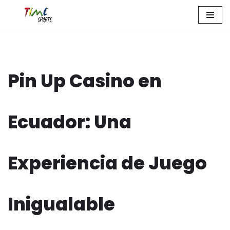
Zum
Inhalt
springen
Pin Up Casino en
Ecuador: Una
Experiencia de Juego
Inigualable