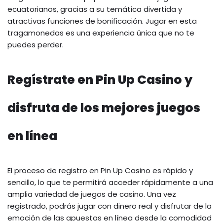
ecuatorianos, gracias a su temática divertida y
atractivas funciones de bonificación. Jugar en esta
tragamonedas es una experiencia única que no te
puedes perder.
Regístrate en Pin Up Casino y
disfruta de los mejores juegos
en línea
El proceso de registro en Pin Up Casino es rápido y
sencillo, lo que te permitirá acceder rápidamente a una
amplia variedad de juegos de casino. Una vez
registrado, podrás jugar con dinero real y disfrutar de la
emoción de las apuestas en línea desde la comodidad