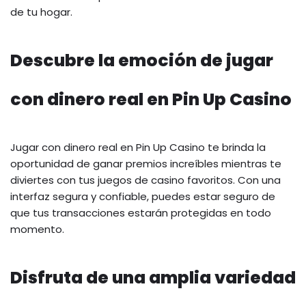
de tu hogar.
Descubre la emoción de jugar
con dinero real en Pin Up Casino
Jugar con dinero real en Pin Up Casino te brinda la
oportunidad de ganar premios increíbles mientras te
diviertes con tus juegos de casino favoritos. Con una
interfaz segura y confiable, puedes estar seguro de
que tus transacciones estarán protegidas en todo
momento.
Disfruta de una amplia variedad