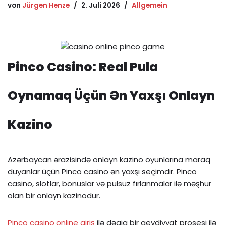
von
Jürgen Henze
2. Juli 2026
Allgemein
Pinco Casino: Real Pula
Oynamaq Üçün Ən Yaxşı Onlayn
Kazino
Azərbaycan ərazisində onlayn kazino oyunlarına maraq
duyanlar üçün Pinco casino ən yaxşı seçimdir. Pinco
casino, slotlar, bonuslar və pulsuz fırlanmalar ilə məşhur
olan bir onlayn kazinodur.
Pinco casino online giriş
ilə dəqiq bir qeydiyyat prosesi ilə