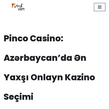
Zum
Inhalt
springen
Pinco Casino:
Azərbaycan’da Ən
Yaxşı Onlayn Kazino
Seçimi