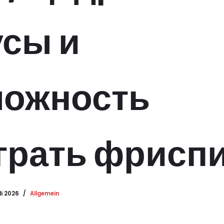
сы и
можность
грать фрисп
li 2026
Allgemein