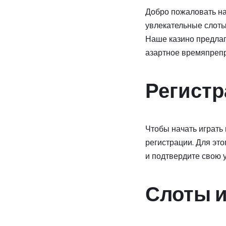
Добро пожаловать на
увлекательные слоты
Наше казино предлаг
азартное времяпреп
Регистр
Чтобы начать играть
регистрации. Для это
и подтвердите свою у
Слоты и