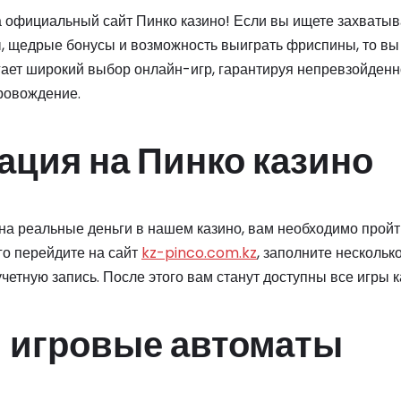
 официальный сайт Пинко казино! Если вы ищете захваты
, щедрые бонусы и возможность выиграть фриспины, то вы 
ает широкий выбор онлайн-игр, гарантируя непревзойденн
ровождение.
ация на Пинко казино
 на реальные деньги в нашем казино, вам необходимо прой
го перейдите на сайт
kz-pinco.com.kz
, заполните нескольк
четную запись. После этого вам станут доступны все игры к
 игровые автоматы