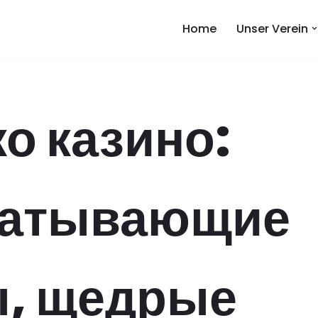
Home
Unser Verein
о казино:
ватывающие
ы, щедрые