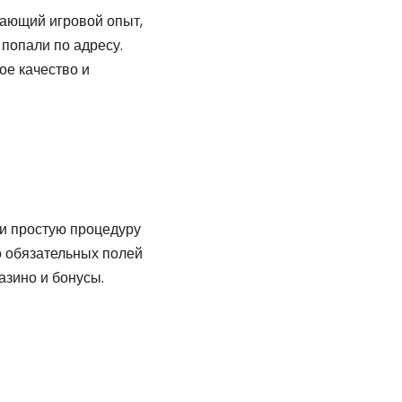
вающий игровой опыт,
попали по адресу.
ое качество и
ти простую процедуру
о обязательных полей
азино и бонусы.