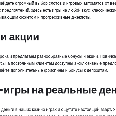
найдете огромный выбор слотов и игровых автоматов от ве
 предпочтений, здесь есть игры на любой вкус: классическ
тывающим сюжетом и прогрессивные джекпоты.
и акции
рока и предлагаем разнообразные бонусы и акции. Новичк
сы, а постоянным клиентам доступны эксклюзивные предло
чайте дополнительные фриспины и бонусы к депозитам.
игры на реальные де
деньги в наших казино играх и ощутите настоящий азарт. У