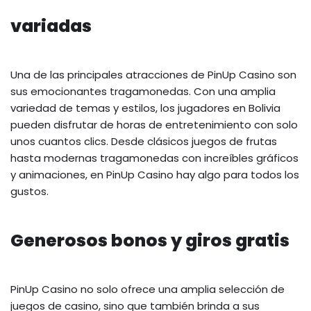
variadas
Una de las principales atracciones de PinUp Casino son
sus emocionantes tragamonedas. Con una amplia
variedad de temas y estilos, los jugadores en Bolivia
pueden disfrutar de horas de entretenimiento con solo
unos cuantos clics. Desde clásicos juegos de frutas
hasta modernas tragamonedas con increíbles gráficos
y animaciones, en PinUp Casino hay algo para todos los
gustos.
Generosos bonos y giros gratis
PinUp Casino no solo ofrece una amplia selección de
juegos de casino, sino que también brinda a sus