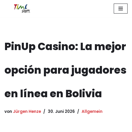
Zum
Inhalt
springen
PinUp Casino: La mejor
opción para jugadores
en línea en Bolivia
von
Jürgen Henze
30. Juni 2026
Allgemein