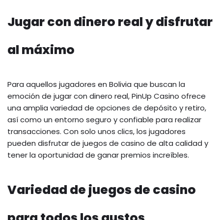
Jugar con dinero real y disfrutar
al máximo
Para aquellos jugadores en Bolivia que buscan la
emoción de jugar con dinero real, PinUp Casino ofrece
una amplia variedad de opciones de depósito y retiro,
así como un entorno seguro y confiable para realizar
transacciones. Con solo unos clics, los jugadores
pueden disfrutar de juegos de casino de alta calidad y
tener la oportunidad de ganar premios increíbles.
Variedad de juegos de casino
para todos los gustos