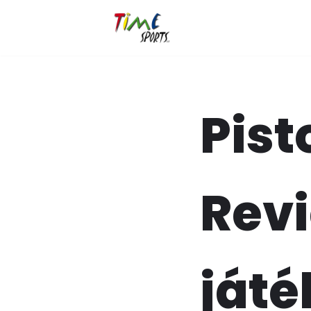
Zum
Inhalt
springen
Pist
Revi
ját