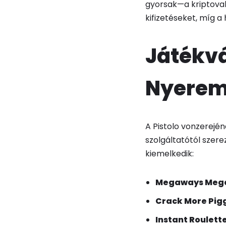
gyorsak—a kriptoval
kifizetéseket, míg 
Játékvá
Nyerem
A Pistolo vonzerejé
szolgáltatótól szer
kiemelkedik:
Megaways Mega
Crack More Pig
Instant Roulett