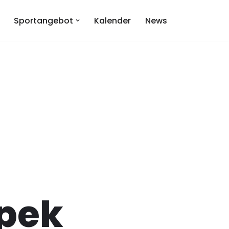
Sportangebot
Kalender
News
épek