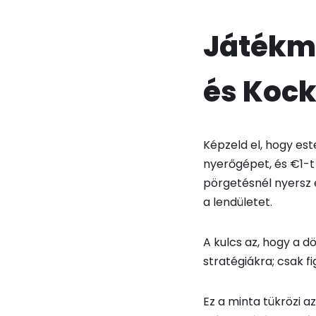
Játékme
és Kock
Képzeld el, hogy es
nyerőgépet, és €1-t
pörgetésnél nyersz 
a lendületet.
A kulcs az, hogy a d
stratégiákra; csak f
Ez a minta tükrözi 