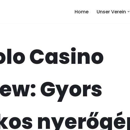
Home
Unser Verein
olo Casino
ew: Gyors
ékos nyerőg