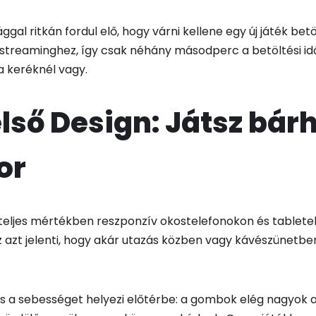
ággal ritkán fordul elő, hogy várni kellene egy új játék be
 streaminghez, így csak néhány másodperc a betöltési idő,
a keréknél vagy.
lső Design: Játsz bárh
or
 teljes mértékben reszponzív okostelefonokon és tablet
z azt jelenti, hogy akár utazás közben vagy kávészünetbe
s a sebességet helyezi előtérbe: a gombok elég nagyok a