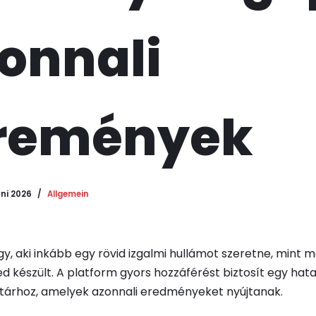
onnali
remények
uni 2026
Allgemein
gy, aki inkább egy rövid izgalmi hullámot szeretne, mint m
ed készült. A platform gyors hozzáférést biztosít egy ha
vtárhoz, amelyek azonnali eredményeket nyújtanak.