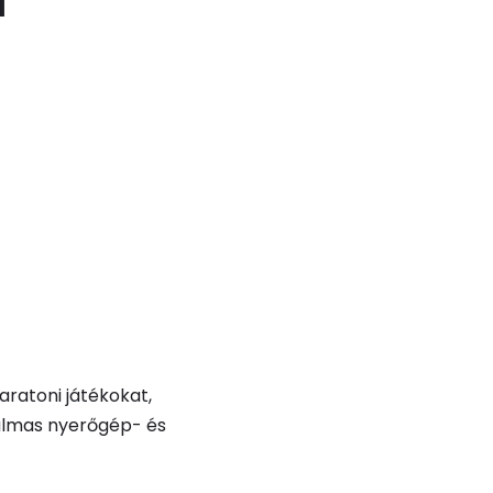
aratoni játékokat,
talmas nyerőgép- és