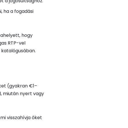
et a jogosultsághoz.
i, ha a fogadási
 ahelyett, hogy
gas RTP-vel
o katalógusában.
teket (gyakran €1–
, miután nyert vagy
mi visszahívja őket