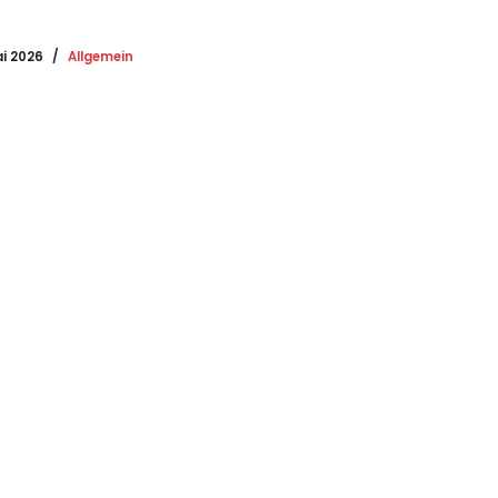
ai 2026
Allgemein