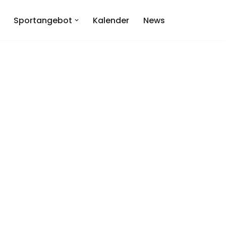
Sportangebot
Kalender
News