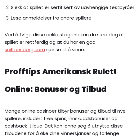
Sjekk at spillet er sertifisert av uavhengige testbyråer
Lese anmeldelser fra andre spillere
Ved å følge disse enkle stegene kan du sikre deg at
spillet er rettferdig og at du har en god
seiltonsberg.com
sjanse til å vinne.
Profftips Amerikansk Rulett
Online: Bonuser og Tilbud
Mange online casinoer tilbyr bonuser og tilbud til nye
spillere, inkludert free spins, innskuddsbonuser og
cashback-tilbud. Det kan lønne seg å utnytte disse
tilbudene for å øke dine vinnersjanser og forlenge