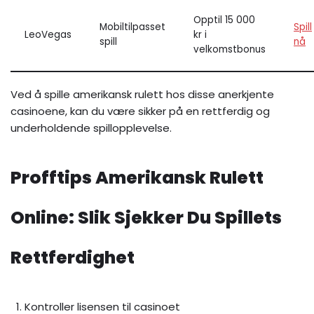
Opptil 15 000
Mobiltilpasset
Spill
LeoVegas
kr i
spill
nå
velkomstbonus
Ved å spille amerikansk rulett hos disse anerkjente
casinoene, kan du være sikker på en rettferdig og
underholdende spillopplevelse.
Profftips Amerikansk Rulett
Online: Slik Sjekker Du Spillets
Rettferdighet
Kontroller lisensen til casinoet