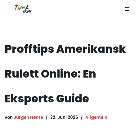
Zum
Inhalt
springen
Profftips Amerikansk
Rulett Online: En
Eksperts Guide
von
Jürgen Henze
22. Juni 2026
Allgemein