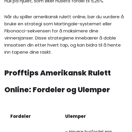
null på hjulet, som øker husets fordel til 5,26%.
Når du spiller amerikansk rulett online, bør du vurdere å
bruke en strategi som Martingale-systemet eller
Fibonacci-sekvensen for å maksimere dine
vinnersjanser. Disse strategiene innebærer å doble
innsatsen din etter hvert tap, og kan bidra til å hente
inn tapene dine raskt.
Profftips Amerikansk Rulett
Online: Fordeler og Ulemper
Fordeler
Ulemper
– Høyere husfordel enn