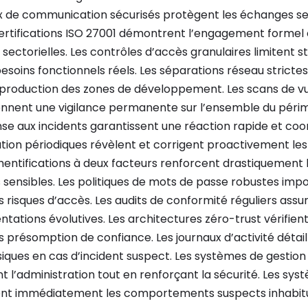
x de communication sécurisés protègent les échanges se
certifications ISO 27001 démontrent l’engagement formel 
 sectorielles. Les contrôles d’accès granulaires limitent s
besoins fonctionnels réels. Les séparations réseau strictes 
roduction des zones de développement. Les scans de vul
nnent une vigilance permanente sur l’ensemble du périm
se aux incidents garantissent une réaction rapide et coo
tion périodiques révèlent et corrigent proactivement les 
thentifications à deux facteurs renforcent drastiquement 
 sensibles. Les politiques de mots de passe robustes imp
es risques d’accès. Les audits de conformité réguliers assu
ntations évolutives. Les architectures zéro-trust vérifi
présomption de confiance. Les journaux d’activité détaillé
siques en cas d’incident suspect. Les systèmes de gestion 
ent l’administration tout en renforçant la sécurité. Les sy
ient immédiatement les comportements suspects inhabitu