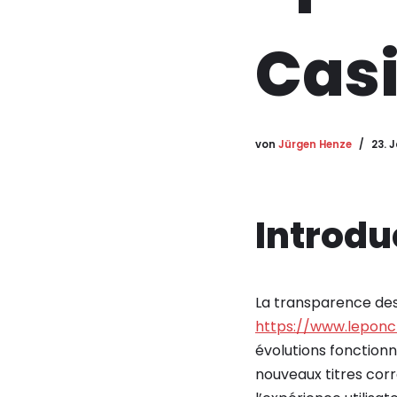
Cas
von
Jürgen Henze
23. 
Introduc
La transparence des 
https://www.leponcl
évolutions fonctionn
nouveaux titres cor