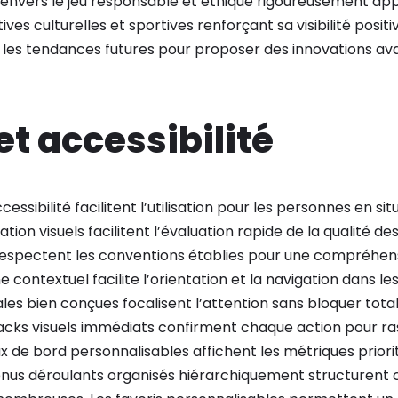
vers le jeu responsable et éthique rigoureusement app
ives culturelles et sportives renforçant sa visibilité positi
 les tendances futures pour proposer des innovations av
et accessibilité
ssibilité facilitent l’utilisation pour les personnes en si
ion visuels facilitent l’évaluation rapide de la qualité de
 respectent les conventions établies pour une compréhe
riane contextuel facilite l’orientation et la navigation dans
les bien conçues focalisent l’attention sans bloquer tot
cks visuels immédiats confirment chaque action pour rass
 de bord personnalisables affichent les métriques priorit
nus déroulants organisés hiérarchiquement structurent 