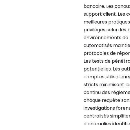
bancaire. Les canau
support client. Les 
meilleures pratiques
privilèges selon les 
environnements de p
automatisés maintie
protocoles de répon
Les tests de pénétra
potentielles. Les au
comptes utilisateurs
stricts minimisant l
continu des régleme
chaque requête sans 
investigations foren
centralisés simplifi
d’anomalies identif