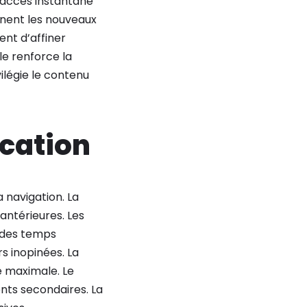
 accès instantané
gnent les nouveaux
tent d’affiner
le renforce la
vilégie le contenu
ication
a navigation. La
antérieures. Les
 des temps
s inopinées. La
e maximale. Le
nts secondaires. La