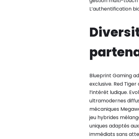
gestion multi-touch
L’authentification b
Diversi
partena
Blueprint Gaming ada
exclusive. Red Tige
l’intérêt ludique. E
ultramodernes diffu
mécaniques Megaway
jeu hybrides mélang
uniques adaptés aux s
immédiats sans atte