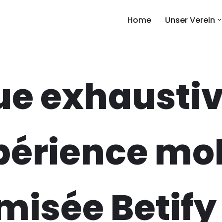
Home
Unser Verein
e exhaustiv
périence mo
misée Betify