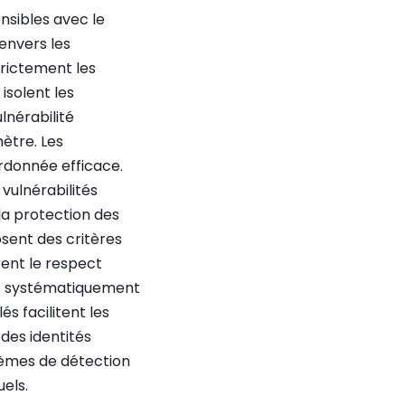
nsibles avec le
envers les
trictement les
isolent les
nérabilité
ètre. Les
rdonnée efficace.
vulnérabilités
la protection des
osent des critères
rent le respect
ent systématiquement
s facilitent les
des identités
stèmes de détection
els.