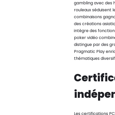
gambling avec des hy
rouleaux séduisent l
combinaisons gagna
des créations asiat
intègre des fonctionn
poker vidéo combine
distingue par des g
Pragmatic Play enri
thématiques diversif
Certifi
indépe
Les certifications P