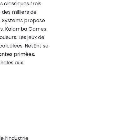
 classiques trois
 des milliers de
o Systems propose
nels. Kalamba Games
oueurs. Les jeux de
calculées. NetEnt se
antes primées.
inales aux
 l’industrie