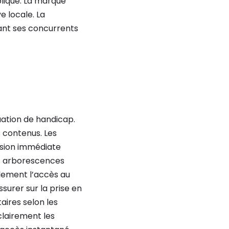
liqué. La marque
ve locale. La
ant ses concurrents
tuation de handicap.
s contenus. Les
nsion immédiate
 les arborescences
alement l’accès au
urer sur la prise en
aires selon les
clairement les