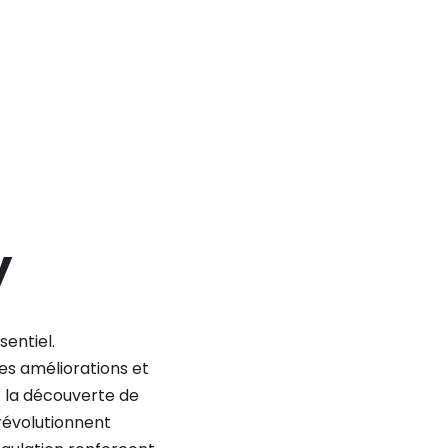
y
entiel.
les améliorations et
t la découverte de
révolutionnent