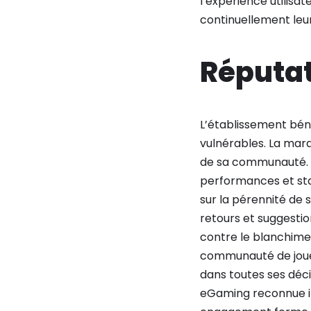
l’expérience utilisa
continuellement leu
Réputat
L’établissement béné
vulnérables. La mar
de sa communauté. L
performances et stat
sur la pérennité de 
retours et suggestion
contre le blanchimen
communauté de joueurs
dans toutes ses déci
eGaming reconnue int