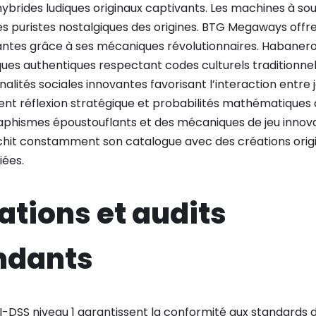
brides ludiques originaux captivants. Les machines à sous
es puristes nostalgiques des origines. BTG Megaways offre
ntes grâce à ses mécaniques révolutionnaires. Habaner
iques authentiques respectant codes culturels tradition
alités sociales innovantes favorisant l’interaction entre j
nt réflexion stratégique et probabilités mathématiques 
raphismes époustouflants et des mécaniques de jeu innov
chit constamment son catalogue avec des créations orig
iées.
cations et audits
ndants
CI-DSS niveau 1 garantissent la conformité aux standards de