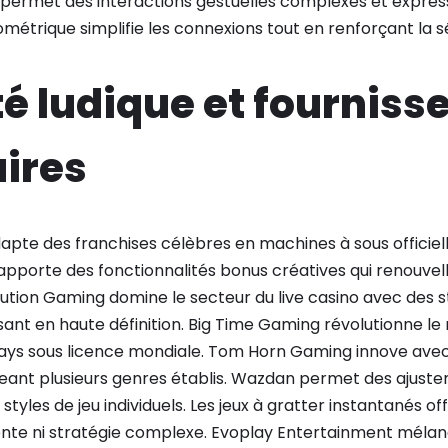
 permet des interactions gestuelles complexes et express
iométrique simplifie les connexions tout en renforçant la s
té ludique et fourniss
ires
pte des franchises célèbres en machines à sous officiell
r apporte des fonctionnalités bonus créatives qui renou
volution Gaming domine le secteur du live casino avec des s
sant en haute définition. Big Time Gaming révolutionne l
s sous licence mondiale. Tom Horn Gaming innove ave
eant plusieurs genres établis. Wazdan permet des ajustem
tyles de jeu individuels. Les jeux à gratter instantanés of
nte ni stratégie complexe. Evoplay Entertainment méla