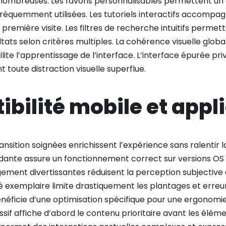
 nombreuses. Les favoris personnalisables permettent un
fréquemment utilisées. Les tutoriels interactifs accompa
la première visite. Les filtres de recherche intuitifs permet
tats selon critères multiples. La cohérence visuelle globa
ite l’apprentissage de l’interface. L’interface épurée pri
t toute distraction visuelle superflue.
bilité mobile et appl
nsition soignées enrichissent l’expérience sans ralentir l
dante assure un fonctionnement correct sur versions OS 
ement divertissantes réduisent la perception subjective
ité exemplaire limite drastiquement les plantages et erreur
énéficie d’une optimisation spécifique pour une ergonomi
f affiche d’abord le contenu prioritaire avant les éléme