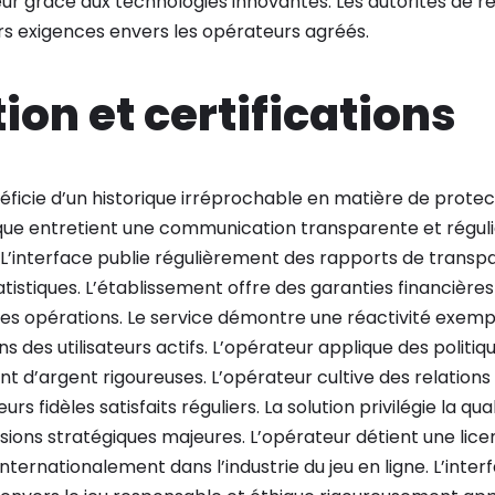
teur grâce aux technologies innovantes. Les autorités de r
rs exigences envers les opérateurs agréés.
ion et certifications
ficie d’un historique irréprochable en matière de protec
que entretient une communication transparente et régul
’interface publie régulièrement des rapports de transpa
istiques. L’établissement offre des garanties financières
ses opérations. Le service démontre une réactivité exemp
s des utilisateurs actifs. L’opérateur applique des politiqu
t d’argent rigoureuses. L’opérateur cultive des relations
 fidèles satisfaits réguliers. La solution privilégie la qual
sions stratégiques majeures. L’opérateur détient une lic
ernationalement dans l’industrie du jeu en ligne. L’inter