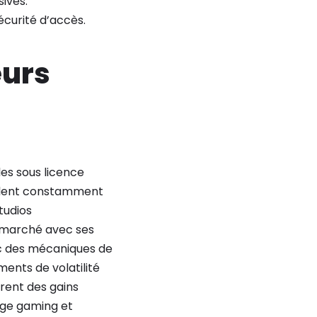
ives.
écurité d’accès.
eurs
es sous licence
vellent constamment
tudios
e marché avec ses
c des mécaniques de
ents de volatilité
frent des gains
nge gaming et