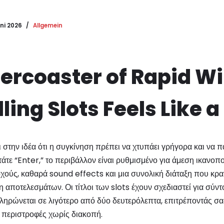
uni 2026
Allgemein
lercoaster of Rapid Wi
ing Slots Feels Like a
αι στην ιδέα ότι η συγκίνηση πρέπει να χτυπάει γρήγορα και να 
άτε “Enter,” το περιβάλλον είναι ρυθμισμένο για άμεση ικαν
ούς, καθαρά sound effects και μια συνολική διάταξη που κρατ
αποτελεσμάτων. Οι τίτλοι των slots έχουν σχεδιαστεί για σύντ
ληρώνεται σε λιγότερο από δύο δευτερόλεπτα, επιτρέποντάς σα
 περιστροφές χωρίς διακοπή.