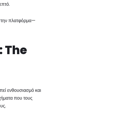
επτό.
ι στην πλατφόρμα—
: The
πεί ενθουσιασμό και
ιχήματα που τους
υς.