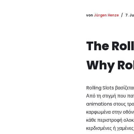
von
Jürgen Henze
7. J
The Rol
Why Roll
Rolling Slots βασίζετ
Από τη στιγμή που πατ
animations στους τροχ
καρφωμένα στην οθόνη 
κάθε περιστροφή ολοκ
κερδισμένες ή χαμένες