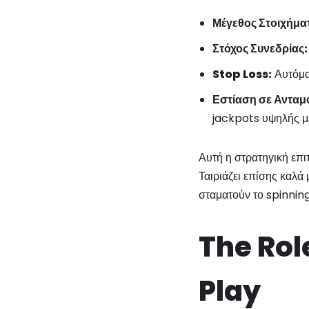
Μέγεθος Στοιχήμα
Στόχος Συνεδρίας:
Stop Loss:
Αυτόματ
Εστίαση σε Ανταμο
jackpots υψηλής μ
Αυτή η στρατηγική επι
Ταιριάζει επίσης καλά
σταματούν το spinning
The Rol
Play