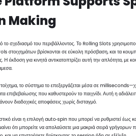
 Platform Supports S
on Making
πό το σχεδιασμό του περιβάλλοντος. Το Rolling Slots χρησιμοπο
ols στοιχημάτων βρίσκονται σε εύκολη πρόσβαση, και τα κουμπ
 Η έκδοση για κινητά αντικατοπτρίζει αυτή την απλότητα, με κο
άμεσα.
στοίχημα, το σύστημα το επεξεργάζεται μέσα σε milliseconds—
α επιβεβαίωσης που καθυστερούν το παιχνίδι. Αυτή η αδιάλειπ
άνουν διαδοχικές αποφάσεις χωρίς δισταγμό.
τικό είναι η επιλογή auto‑spin που μπορεί να ρυθμιστεί έως κα
αίνει ότι μπορείτε να απολαύσετε μια μακριά σειρά γρήγορων 
, και να επιστρέψετε βρίσκοντας το session ήδη σε εξέλιξη.