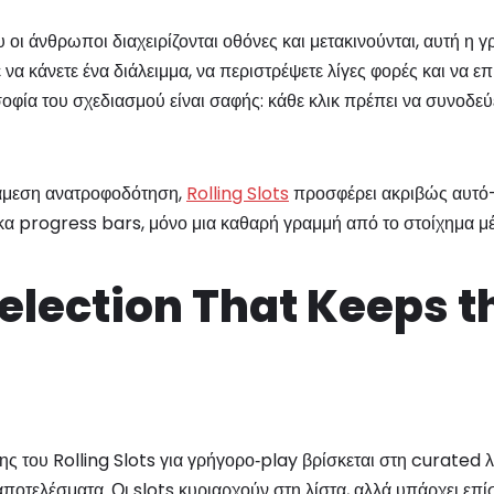
 οι άνθρωποι διαχειρίζονται οθόνες και μετακινούνται, αυτή η γ
να κάνετε ένα διάλειμμα, να περιστρέψετε λίγες φορές και να ε
οφία του σχεδιασμού είναι σαφής: κάθε κλικ πρέπει να συνοδεύ
 άμεση ανατροφοδότηση,
Rolling Slots
προσφέρει ακριβώς αυτό
α progress bars, μόνο μια καθαρή γραμμή από το στοίχημα μ
lection That Keeps t
ς του Rolling Slots για γρήγορο‑play βρίσκεται στη curated 
ποτελέσματα. Οι slots κυριαρχούν στη λίστα, αλλά υπάρχει επί