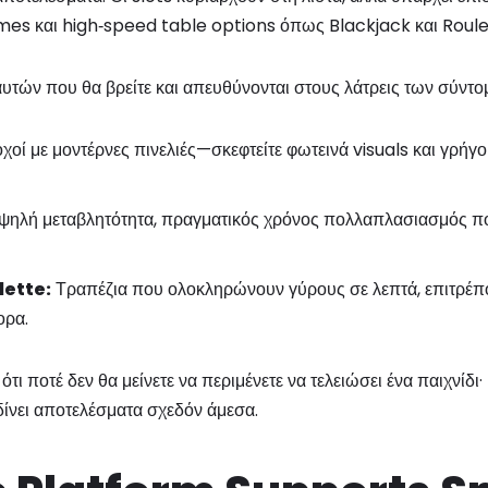
s και high‑speed table options όπως Blackjack και Roule
αυτών που θα βρείτε και απευθύνονται στους λάτρεις των σύντ
χοί με μοντέρνες πινελιές—σκεφτείτε φωτεινά visuals και γρήγ
ηλή μεταβλητότητα, πραγματικός χρόνος πολλαπλασιασμός πο
lette:
Τραπέζια που ολοκληρώνουν γύρους σε λεπτά, επιτρέπ
ορα.
ότι ποτέ δεν θα μείνετε να περιμένετε να τελειώσει ένα παιχνίδι· 
 δίνει αποτελέσματα σχεδόν άμεσα.