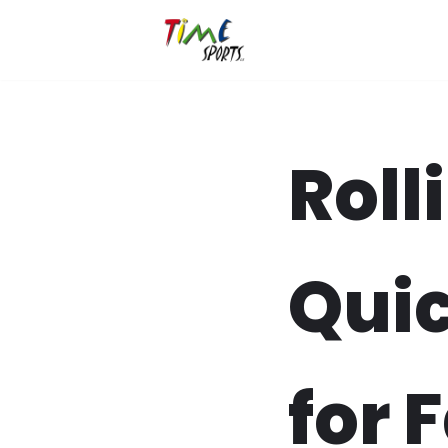
Zum
Inhalt
springen
Roll
Quic
for 