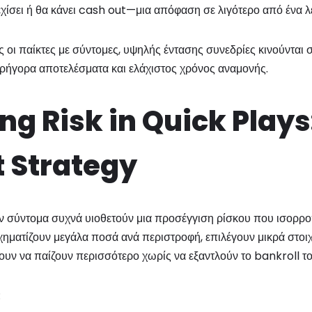
χίσει ή θα κάνει cash out—μια απόφαση σε λιγότερο από ένα λ
ς οι παίκτες με σύντομες, υψηλής έντασης συνεδρίες κινούντα
γρήγορα αποτελέσματα και ελάχιστος χρόνος αναμονής.
g Risk in Quick Plays
t Strategy
υν σύντομα συχνά υιοθετούν μια προσέγγιση ρίσκου που ισορρο
ιχηματίζουν μεγάλα ποσά ανά περιστροφή, επιλέγουν μικρά στο
ουν να παίζουν περισσότερο χωρίς να εξαντλούν το bankroll το
: