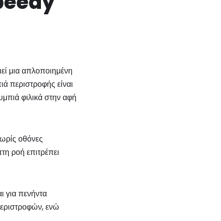
peedy
ιεί μια απλοποιημένη
ιά περιστροφής είναι
υμπιά φιλικά στην αφή
χωρίς οθόνες
τη ροή επιτρέπει
ι για πενήντα
περιστροφών, ενώ