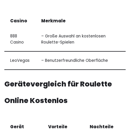
Casino
Merkmale
888
– Große Auswahl an kostenlosen
Casino
Roulette-Spielen
LeoVegas
– Benutzerfreundliche Oberfläche
Gerätevergleich für Roulette
Online Kostenlos
Gerät
Vorteile
Nachteile