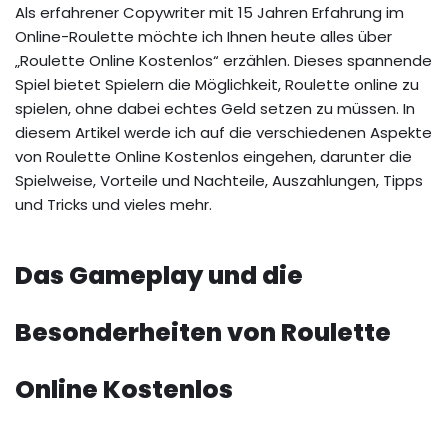
Als erfahrener Copywriter mit 15 Jahren Erfahrung im
Online-Roulette möchte ich Ihnen heute alles über
„Roulette Online Kostenlos“ erzählen. Dieses spannende
Spiel bietet Spielern die Möglichkeit, Roulette online zu
spielen, ohne dabei echtes Geld setzen zu müssen. In
diesem Artikel werde ich auf die verschiedenen Aspekte
von Roulette Online Kostenlos
eingehen, darunter die
Spielweise, Vorteile und Nachteile, Auszahlungen, Tipps
und Tricks und vieles mehr.
Das Gameplay und die
Besonderheiten von Roulette
Online Kostenlos