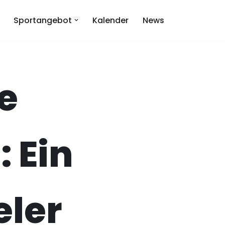
Sportangebot
Kalender
News
e
 Ein
eler