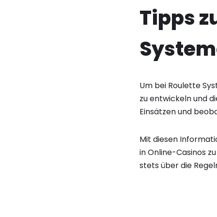
Tipps z
System
Um bei Roulette Syst
zu entwickeln und d
Einsätzen und beobac
Mit diesen Informat
in Online-Casinos zu
stets über die Regel