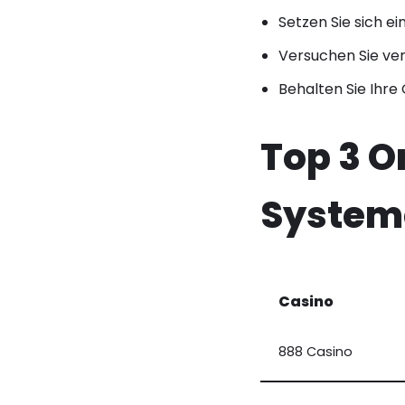
Setzen Sie sich ein
Versuchen Sie ve
Behalten Sie Ihre
Top 3 O
System
Casino
888 Casino