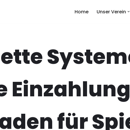
Home
Unser Verein
lette System
 Einzahlung:
faden für Spi