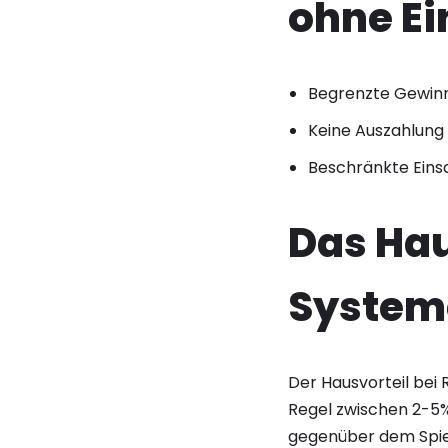
ohne Ei
Begrenzte Gewin
Keine Auszahlung
Beschränkte Eins
Das Hau
System
Der Hausvorteil bei 
Regel zwischen 2-5%.
gegenüber dem Spie