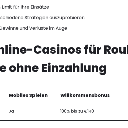
 Limit für Ihre Einsätze
rschiedene Strategien auszuprobieren
 Gewinne und Verluste im Auge
nline-Casinos für Rou
e ohne Einzahlung
Mobiles Spielen
Willkommensbonus
Ja
100% bis zu €140