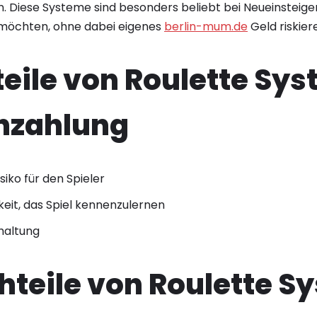
. Diese Systeme sind besonders beliebt bei Neueinsteiger
 möchten, ohne dabei eigenes
berlin-mum.de
Geld riskier
teile von Roulette Sy
nzahlung
isiko für den Spieler
keit, das Spiel kennenzulernen
haltung
hteile von Roulette 