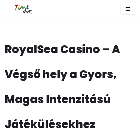
Zum
Inhalt
springen
RoyalSea Casino – A
Végső hely a Gyors,
Magas Intenzitású
Játékülésekhez