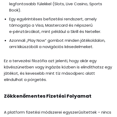
legfontosabb fülekkel (Slots, Live Casino, Sports
Book).
Egy egyérintéses befizetési rendszert, amely
támogatja a Visa, Mastercard és népszerű
e‑pénztárcákat, mint például a Skrill és Neteller.
Azonnali „Play Now” gombot minden játékoldalon,
ami kiküszöböli a navigációs késedelmeket.
Ez a tervezési filozófia azt jelenti, hogy akár egy
kávészünetben vagy ingázás közben is elindíthatsz egy
játékot, és kevesebb mint tíz másodperc alatt
elindulhat a pörgetés.
Zökkenőmentes Fizetési Folyamat
A platform fizetési módszerei egyszerűsítettek – nincs