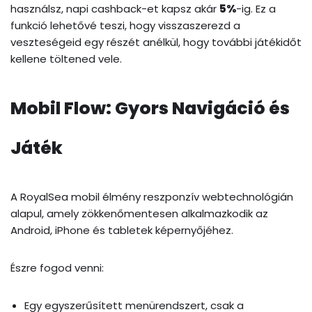
használsz, napi cashback-et kapsz akár
5%
-ig. Ez a
funkció lehetővé teszi, hogy visszaszerezd a
veszteségeid egy részét anélkül, hogy további játékidőt
kellene töltened vele.
Mobil Flow: Gyors Navigáció és
Játék
A RoyalSea mobil élmény reszponzív webtechnológián
alapul, amely zökkenőmentesen alkalmazkodik az
Android, iPhone és tabletek képernyőjéhez.
Észre fogod venni:
Egy egyszerűsített menürendszert, csak a