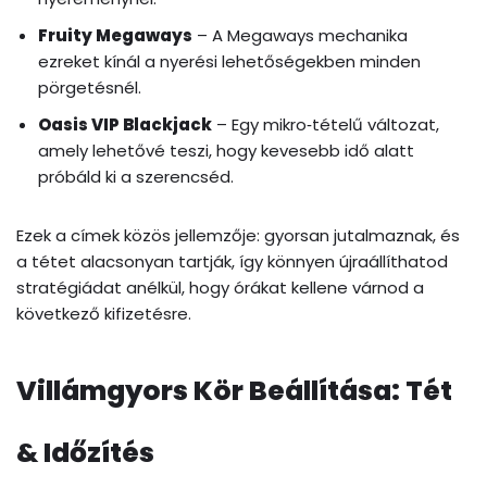
Fruity Megaways
– A Megaways mechanika
ezreket kínál a nyerési lehetőségekben minden
pörgetésnél.
Oasis VIP Blackjack
– Egy mikro‑tételű változat,
amely lehetővé teszi, hogy kevesebb idő alatt
próbáld ki a szerencséd.
Ezek a címek közös jellemzője: gyorsan jutalmaznak, és
a tétet alacsonyan tartják, így könnyen újraállíthatod
stratégiádat anélkül, hogy órákat kellene várnod a
következő kifizetésre.
Villámgyors Kör Beállítása: Tét
& Időzítés