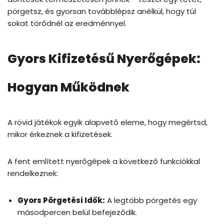
pörgetsz, és gyorsan továbblépsz anélkül, hogy túl
sokat törődnél az eredménnyel.
Gyors Kifizetésű Nyerőgépek:
Hogyan Működnek
A rövid játékok egyik alapvető eleme, hogy megértsd,
mikor érkeznek a kifizetések.
A fent említett nyerőgépek a következő funkciókkal
rendelkeznek:
Gyors Pörgetési Idők:
A legtöbb pörgetés egy
másodpercen belül befejeződik.