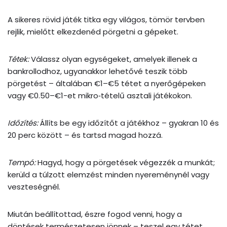
A sikeres rövid játék titka egy világos, tömör tervben
rejlik, mielőtt elkezdenéd pörgetni a gépeket.
Tétek:
Válassz olyan egységeket, amelyek illenek a
bankrollodhoz, ugyanakkor lehetővé teszik több
pörgetést – általában €1–€5 tétet a nyerőgépeken
vagy €0.50–€1-et mikro‑tételű asztali játékokon.
Időzítés:
Állíts be egy időzítőt a játékhoz – gyakran 10 és
20 perc között – és tartsd magad hozzá.
Tempó:
Hagyd, hogy a pörgetések végezzék a munkát;
kerüld a túlzott elemzést minden nyereménynél vagy
veszteségnél.
Miután beállítottad, észre fogod venni, hogy a
döntések természetesen jönnek – teszel egy tétet,