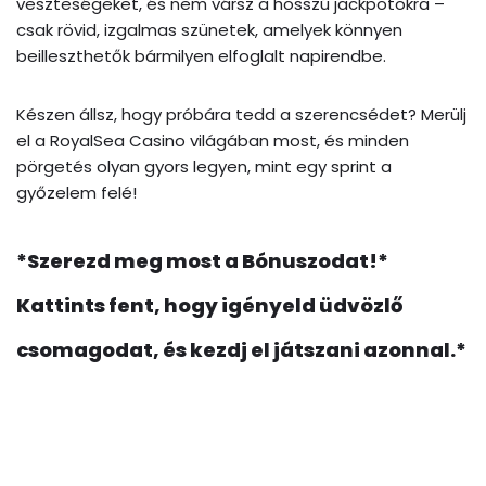
veszteségeket, és nem vársz a hosszú jackpotokra –
csak rövid, izgalmas szünetek, amelyek könnyen
beilleszthetők bármilyen elfoglalt napirendbe.
Készen állsz, hogy próbára tedd a szerencsédet? Merülj
el a RoyalSea Casino világában most, és minden
pörgetés olyan gyors legyen, mint egy sprint a
győzelem felé!
*Szerezd meg most a Bónuszodat!*
Kattints fent, hogy igényeld üdvözlő
csomagodat, és kezdj el játszani azonnal.*