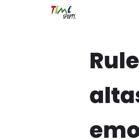
Zum
Inhalt
springen
Rule
alta
emoc