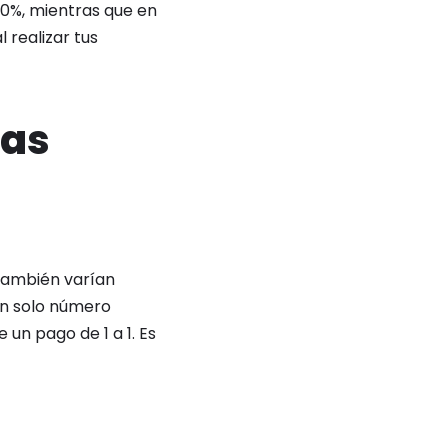
.70%, mientras que en
 realizar tus
tas
también varían
un solo número
 un pago de 1 a 1. Es