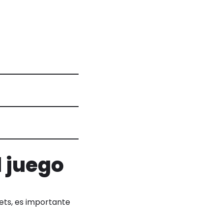
l juego
lets, es importante