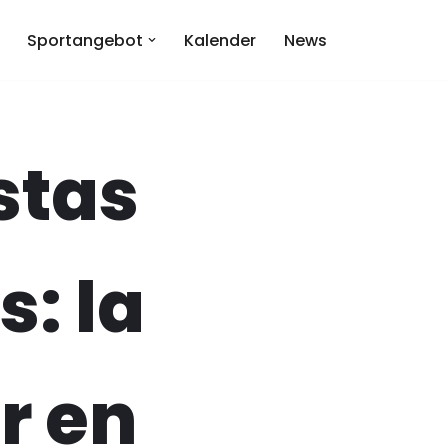
Sportangebot
Kalender
News
stas
s: la
r en