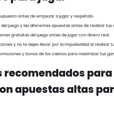
upuesto antes de empezar a jugar y respétalo.
del juego y las diferentes apuestas antes de realizar tus
ones gratuitas del juego antes de jugar con dinero real.
ones y no te dejes llevar por la impulsividad al realizar t
omociones y bonos de los casinos para maximizar tus gan
s recomendados para 
con apuestas altas pa