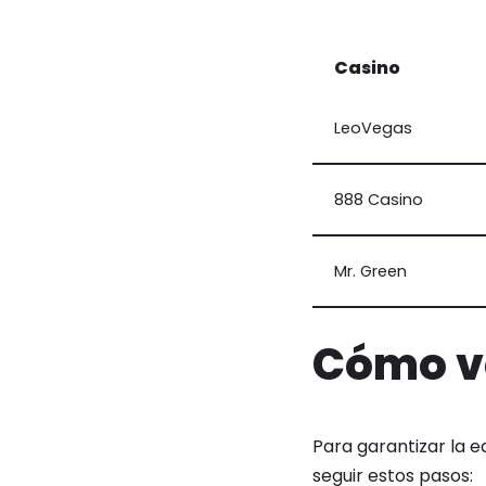
Casino
LeoVegas
888 Casino
Mr. Green
Cómo ve
Para garantizar la e
seguir estos pasos: