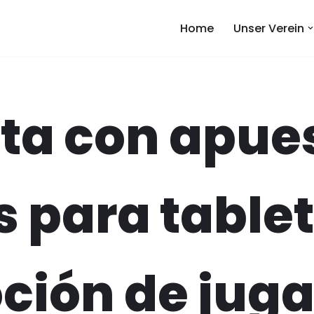
Home
Unser Verein
ta con apue
s para tablet
ión de juga