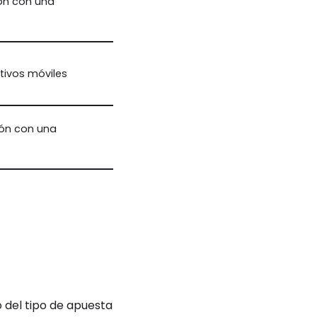
ión con una
tivos móviles
ión con una
 del tipo de apuesta