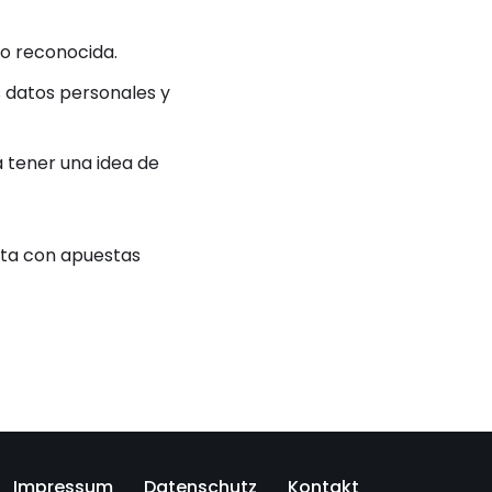
go reconocida.
s datos personales y
a tener una idea de
leta con apuestas
Impressum
Datenschutz
Kontakt