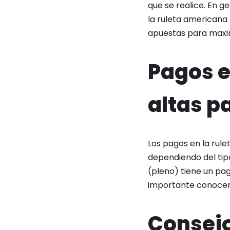
que se realice. En g
la ruleta americana 
apuestas para maxim
Pagos e
altas p
Los pagos en la rul
dependiendo del tip
(pleno) tiene un pag
importante conocer 
Consejo