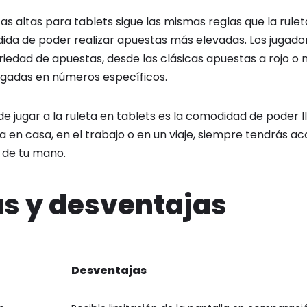
as altas para tablets sigue las mismas reglas que la rulet
ida de poder realizar apuestas más elevadas. Los jugado
iedad de apuestas, desde las clásicas apuestas a rojo o 
gadas en números específicos.
de jugar a la ruleta en tablets es la comodidad de poder ll
a en casa, en el trabajo o en un viaje, siempre tendrás ac
 de tu mano.
s y desventajas
Desventajas