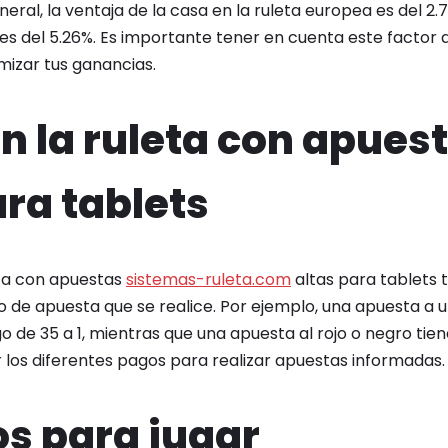
eneral, la ventaja de la casa en la ruleta europea es del 2
es del 5.26%. Es importante tener en cuenta este factor al
izar tus ganancias.
n la ruleta con apues
ara tablets
eta con apuestas
sistemas-ruleta.com
altas para tablets 
o de apuesta que se realice. Por ejemplo, una apuesta a 
o de 35 a 1, mientras que una apuesta al rojo o negro tiene
los diferentes pagos para realizar apuestas informadas.
s para jugar