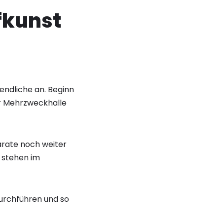
fkunst
endliche an. Beginn
der Mehrzweckhalle
arate noch weiter
s stehen im
urchführen und so