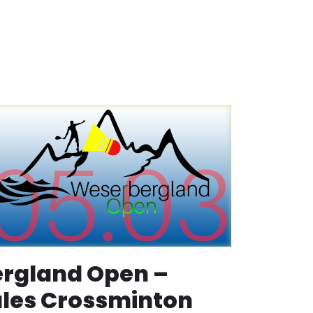
rgland Open –
ales Crossminton