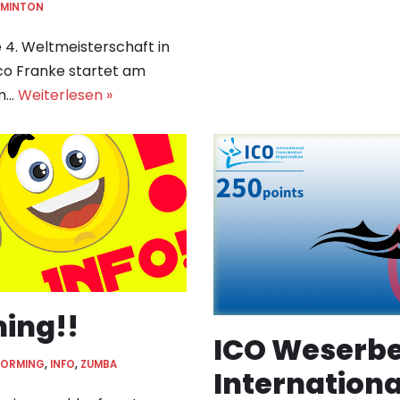
DMINTON
4. Weltmeisterschaft in
co Franke startet am
im…
Weiterlesen »
ming!!
ICO Weserbe
FORMING
,
INFO
,
ZUMBA
Internation