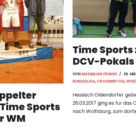
Time Sports 
DCV-Pokals 
VON
MAXIMILIAN FRANKE
26. MÄ
BUNDESLIGA
,
CROSSMINTON
,
SPEE
ppelter
Hessisch Oldendorfer gebe
26.03.2017 ging es für das
 Time Sports
nach Wolfsburg, zum dorti
der WM