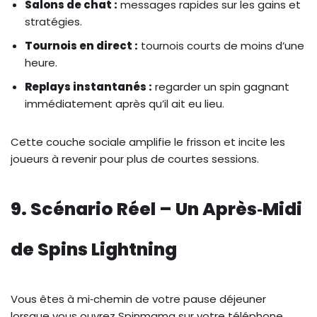
Salons de chat :
messages rapides sur les gains et
stratégies.
Tournois en direct :
tournois courts de moins d’une
heure.
Replays instantanés :
regarder un spin gagnant
immédiatement après qu’il ait eu lieu.
Cette couche sociale amplifie le frisson et incite les
joueurs à revenir pour plus de courtes sessions.
9. Scénario Réel – Un Après‑Midi
de Spins Lightning
Vous êtes à mi‑chemin de votre pause déjeuner
lorsque vous ouvrez Spinmama sur votre téléphone.