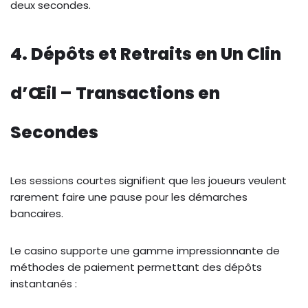
deux secondes.
4. Dépôts et Retraits en Un Clin
d’Œil – Transactions en
Secondes
Les sessions courtes signifient que les joueurs veulent
rarement faire une pause pour les démarches
bancaires.
Le casino supporte une gamme impressionnante de
méthodes de paiement permettant des dépôts
instantanés :