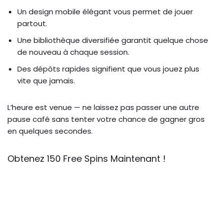
Un design mobile élégant vous permet de jouer
partout.
Une bibliothèque diversifiée garantit quelque chose
de nouveau à chaque session.
Des dépôts rapides signifient que vous jouez plus
vite que jamais.
L’heure est venue — ne laissez pas passer une autre
pause café sans tenter votre chance de gagner gros
en quelques secondes.
Obtenez 150 Free Spins Maintenant !