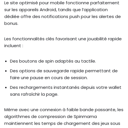
Le site optimisé pour mobile fonctionne parfaitement
sur les appareils Android, tandis que l’application
dédiée offre des notifications push pour les alertes de
bonus.
Les fonctionnalités clés favorisant une jouabilité rapide
incluent :
Des boutons de spin adaptés au tactile.
Des options de sauvegarde rapide permettant de
faire une pause en cours de session.
Des rechargements instantanés depuis votre wallet
sans rafraîchir la page.
Même avec une connexion à faible bande passante, les
algorithmes de compression de Spinmama
maintiennent les temps de chargement des jeux sous