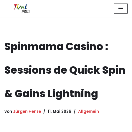
Zum
Inhalt
springen
Spinmama Casino :
Sessions de Quick Spin
& Gains Lightning
von
Jürgen Henze
11. Mai 2026
Allgemein