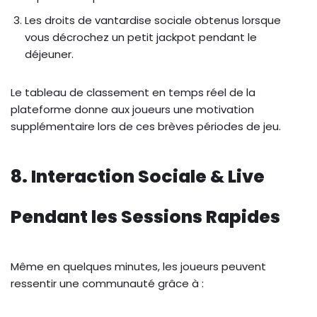
Les droits de vantardise sociale obtenus lorsque
vous décrochez un petit jackpot pendant le
déjeuner.
Le tableau de classement en temps réel de la
plateforme donne aux joueurs une motivation
supplémentaire lors de ces brèves périodes de jeu.
8. Interaction Sociale & Live
Pendant les Sessions Rapides
Même en quelques minutes, les joueurs peuvent
ressentir une communauté grâce à :