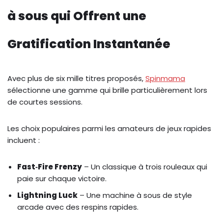
à sous qui Offrent une
Gratification Instantanée
Avec plus de six mille titres proposés,
Spinmama
sélectionne une gamme qui brille particulièrement lors
de courtes sessions.
Les choix populaires parmi les amateurs de jeux rapides
incluent :
Fast‑Fire Frenzy
– Un classique à trois rouleaux qui
paie sur chaque victoire.
Lightning Luck
– Une machine à sous de style
arcade avec des respins rapides.