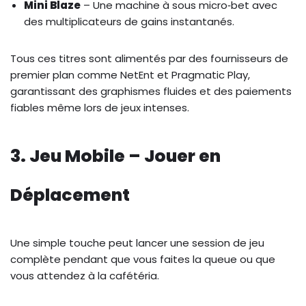
Mini Blaze
– Une machine à sous micro‑bet avec
des multiplicateurs de gains instantanés.
Tous ces titres sont alimentés par des fournisseurs de
premier plan comme NetEnt et Pragmatic Play,
garantissant des graphismes fluides et des paiements
fiables même lors de jeux intenses.
3. Jeu Mobile – Jouer en
Déplacement
Une simple touche peut lancer une session de jeu
complète pendant que vous faites la queue ou que
vous attendez à la cafétéria.