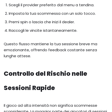
Scegli il provider preferito dal menu a tendina.
Imposta la tua scommessa con un solo tocco.
Premi spin o lascia che inizi il dealer.
Raccogli le vincite istantaneamente.
Questo flusso mantiene la tua sessione breve ma
emozionante, offrendo feedback costante senza
lunghe attese.
Controllo del Rischio nelle
Sessioni Rapide
Il gioco ad alta intensità non significa scommesse
sconsiderate. La maggior parte dei giocatori di sessioni