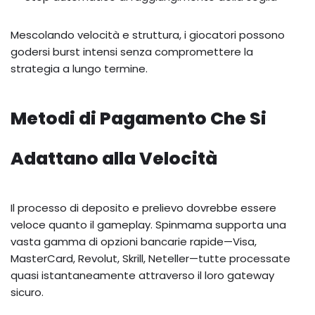
Mescolando velocità e struttura, i giocatori possono
godersi burst intensi senza compromettere la
strategia a lungo termine.
Metodi di Pagamento Che Si
Adattano alla Velocità
Il processo di deposito e prelievo dovrebbe essere
veloce quanto il gameplay. Spinmama supporta una
vasta gamma di opzioni bancarie rapide—Visa,
MasterCard, Revolut, Skrill, Neteller—tutte processate
quasi istantaneamente attraverso il loro gateway
sicuro.