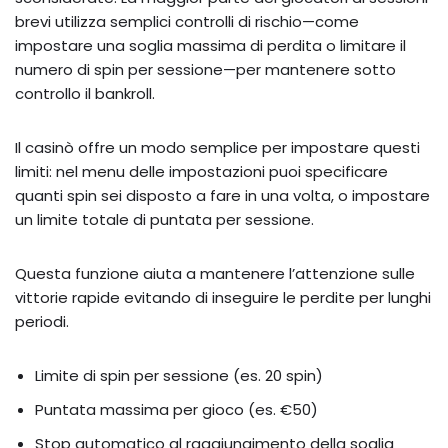
brevi utilizza semplici controlli di rischio—come
impostare una soglia massima di perdita o limitare il
numero di spin per sessione—per mantenere sotto
controllo il bankroll.
Il casinò offre un modo semplice per impostare questi
limiti: nel menu delle impostazioni puoi specificare
quanti spin sei disposto a fare in una volta, o impostare
un limite totale di puntata per sessione.
Questa funzione aiuta a mantenere l’attenzione sulle
vittorie rapide evitando di inseguire le perdite per lunghi
periodi.
Limite di spin per sessione (es. 20 spin)
Puntata massima per gioco (es. €50)
Stop automatico al raggiungimento della soglia