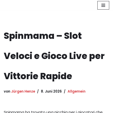
Zum
Inhalt
springen
Spinmama – Slot
Veloci e Gioco Live per
Vittorie Rapide
von
Jürgen Henze
8. Juni 2026
Allgemein
Spinmama ha trovato una nicchia per i giocatori che