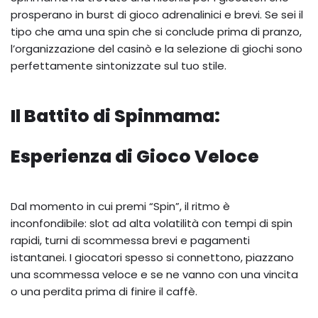
prosperano in burst di gioco adrenalinici e brevi. Se sei il
tipo che ama una spin che si conclude prima di pranzo,
l’organizzazione del casinò e la selezione di giochi sono
perfettamente sintonizzate sul tuo stile.
Il Battito di Spinmama:
Esperienza di Gioco Veloce
Dal momento in cui premi “Spin”, il ritmo è
inconfondibile: slot ad alta volatilità con tempi di spin
rapidi, turni di scommessa brevi e pagamenti
istantanei. I giocatori spesso si connettono, piazzano
una scommessa veloce e se ne vanno con una vincita
o una perdita prima di finire il caffè.