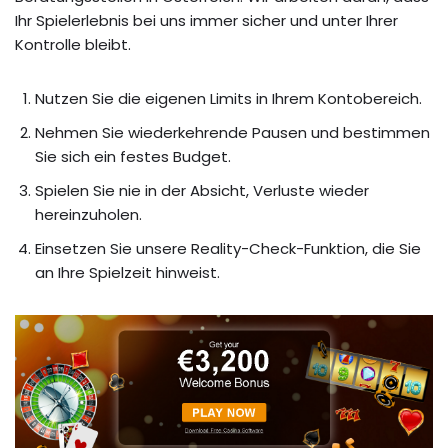
Ihr Spielerlebnis bei uns immer sicher und unter Ihrer
Kontrolle bleibt.
Nutzen Sie die eigenen Limits in Ihrem Kontobereich.
Nehmen Sie wiederkehrende Pausen und bestimmen
Sie sich ein festes Budget.
Spielen Sie nie in der Absicht, Verluste wieder
hereinzuholen.
Einsetzen Sie unsere Reality-Check-Funktion, die Sie
an Ihre Spielzeit hinweist.