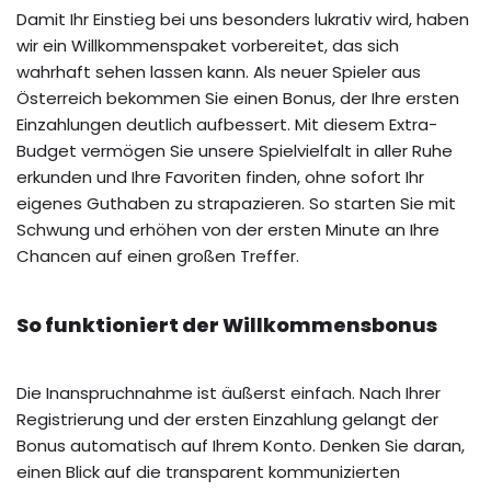
Damit Ihr Einstieg bei uns besonders lukrativ wird, haben
wir ein Willkommenspaket vorbereitet, das sich
wahrhaft sehen lassen kann. Als neuer Spieler aus
Österreich bekommen Sie einen Bonus, der Ihre ersten
Einzahlungen deutlich aufbessert. Mit diesem Extra-
Budget vermögen Sie unsere Spielvielfalt in aller Ruhe
erkunden und Ihre Favoriten finden, ohne sofort Ihr
eigenes Guthaben zu strapazieren. So starten Sie mit
Schwung und erhöhen von der ersten Minute an Ihre
Chancen auf einen großen Treffer.
So funktioniert der Willkommensbonus
Die Inanspruchnahme ist äußerst einfach. Nach Ihrer
Registrierung und der ersten Einzahlung gelangt der
Bonus automatisch auf Ihrem Konto. Denken Sie daran,
einen Blick auf die transparent kommunizierten