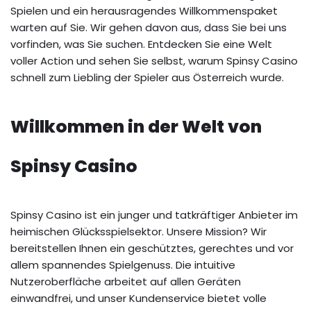
Spielen und ein herausragendes Willkommenspaket
warten auf Sie. Wir gehen davon aus, dass Sie bei uns
vorfinden, was Sie suchen. Entdecken Sie eine Welt
voller Action und sehen Sie selbst, warum Spinsy Casino
schnell zum Liebling der Spieler aus Österreich wurde.
Willkommen in der Welt von
Spinsy Casino
Spinsy Casino ist ein junger und tatkräftiger Anbieter im
heimischen Glücksspielsektor. Unsere Mission? Wir
bereitstellen Ihnen ein geschütztes, gerechtes und vor
allem spannendes Spielgenuss. Die intuitive
Nutzeroberfläche arbeitet auf allen Geräten
einwandfrei, und unser Kundenservice bietet volle