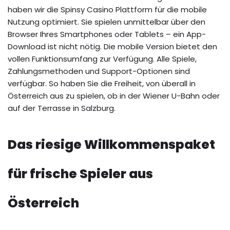
haben wir die Spinsy Casino Plattform für die mobile
Nutzung optimiert. Sie spielen unmittelbar über den
Browser Ihres Smartphones oder Tablets – ein App-
Download ist nicht nötig. Die mobile Version bietet den
vollen Funktionsumfang zur Verfügung. Alle Spiele,
Zahlungsmethoden und Support-Optionen sind
verfügbar. So haben Sie die Freiheit, von überall in
Österreich aus zu spielen, ob in der Wiener U-Bahn oder
auf der Terrasse in Salzburg.
Das riesige Willkommenspaket
für frische Spieler aus
Österreich