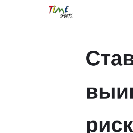
Zum
Inhalt
springen
Став
выи
риск