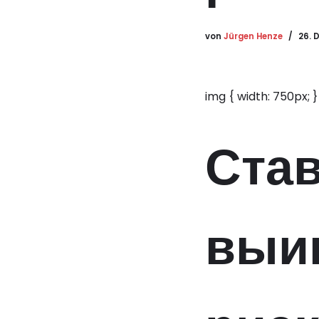
von
Jürgen Henze
26. 
img { width: 750px; }
Став
выи