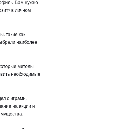
рофиль. Вам нужно
озит» в личном
, такие как
выбрали наиболее
екоторые методы
тавить необходимые
ел с играми,
ание на акции и
имущества.