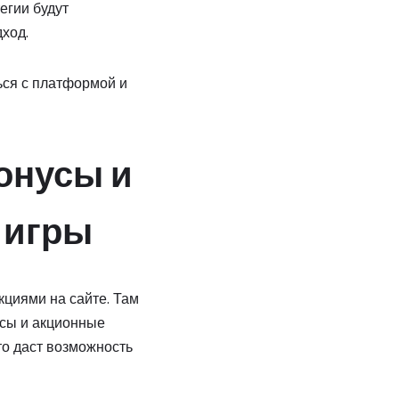
егии будут
ход.
ься с платформой и
онусы и
 игры
кциями на сайте. Там
усы и акционные
то даст возможность