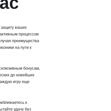
ас
т защиту ваших
 активным процессом
получая преимущества
юзники на пути к
ксклюзивным бонусам,
ческих до новейших
каждую игру еще
иближаетесь к
ытайте удачу без