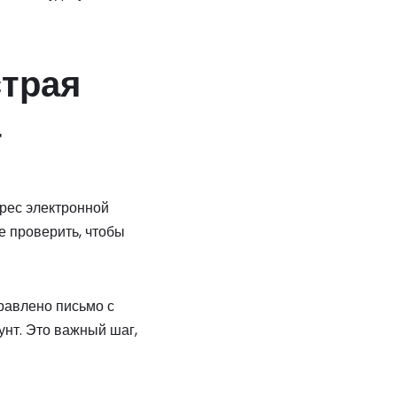
страя
т
рес электронной
е проверить, чтобы
правлено письмо с
унт. Это важный шаг,